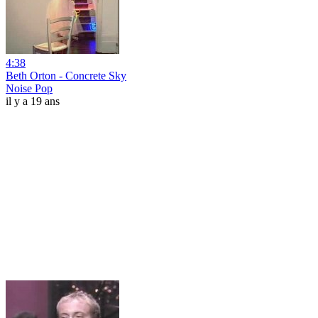
4:38
Beth Orton - Concrete Sky
Noise Pop
il y a 19 ans