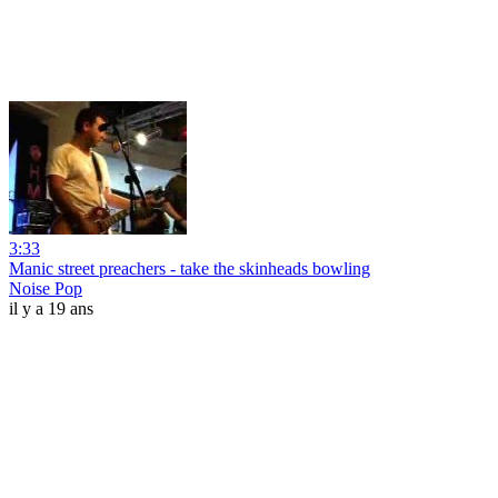
3:33
Manic street preachers - take the skinheads bowling
Noise Pop
il y a 19 ans