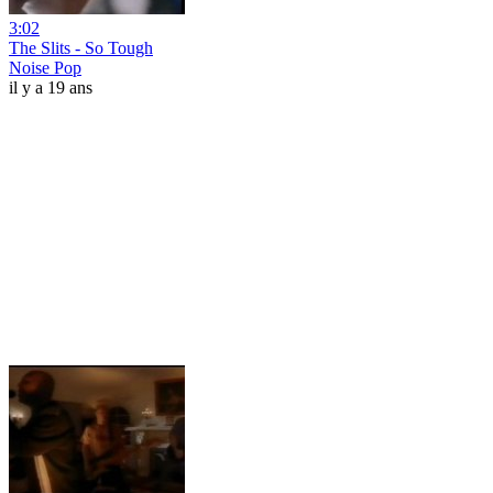
3:02
The Slits - So Tough
Noise Pop
il y a 19 ans