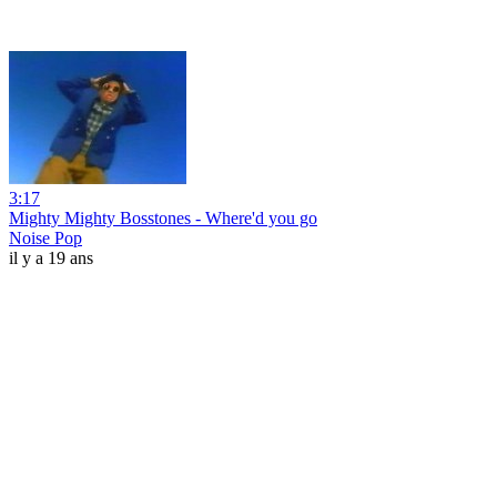
3:17
Mighty Mighty Bosstones - Where'd you go
Noise Pop
il y a 19 ans