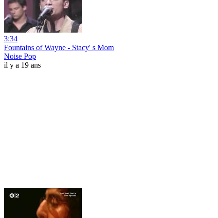
3:34
Fountains of Wayne - Stacy' s Mom
Noise Pop
il y a 19 ans