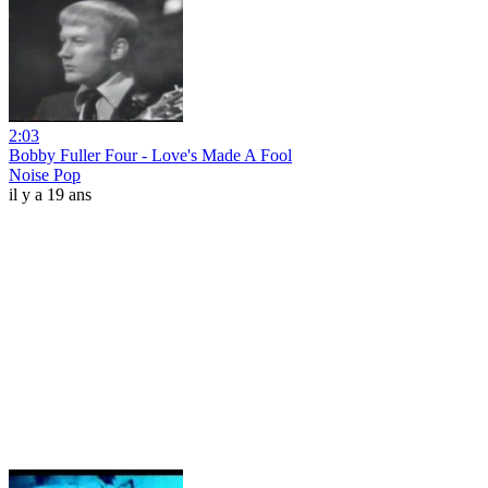
2:03
Bobby Fuller Four - Love's Made A Fool
Noise Pop
il y a 19 ans