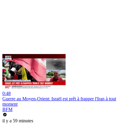
0:48
Guerre au Moyen-Orient: Israël est prêt à frapper l'Iran à tout
moment
BFM
il y a 59 minutes