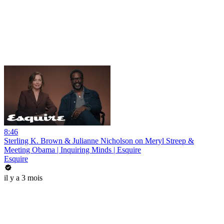
8:46
Sterling K. Brown & Julianne Nicholson on Meryl Streep &
Meeting Obama | Inquiring Minds | Esquire
Esquire
il y a 3 mois