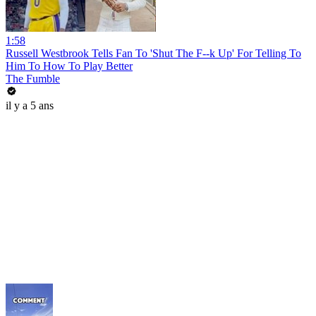
1:58
Russell Westbrook Tells Fan To 'Shut The F--k Up' For Telling To
Him To How To Play Better
The Fumble
il y a 5 ans