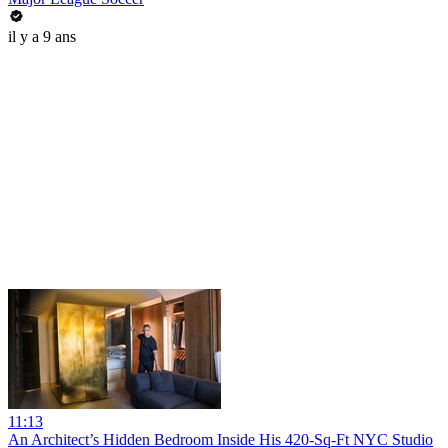
il y a 9 ans
11:13
An Architect’s Hidden Bedroom Inside His 420-Sq-Ft NYC Studio