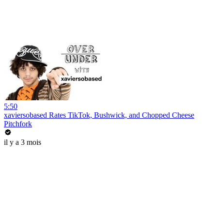
5:50
xaviersobased Rates TikTok, Bushwick, and Chopped Cheese
Pitchfork
il y a 3 mois