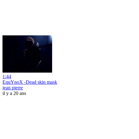
1:44
EquYnoX -Dead skin mask
jean pierre
il y a 20 ans