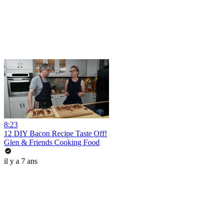
8:23
12 DIY Bacon Recipe Taste Off!
Glen & Friends Cooking Food
il y a 7 ans