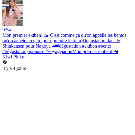
0:54
Mon premier ekiben! 🍱(C'est comme ça qu'on appelle les bentos
qu'on achète en gare pour prendre le train)Dégustation dans le
Shinkansen pour Nagoya 🚄#dégustation #ekiben #bento
#dégustationjaponaise #voyagejaponMon premier ekiben! 🍱
Kiwi Pinku
il y a 4 jours