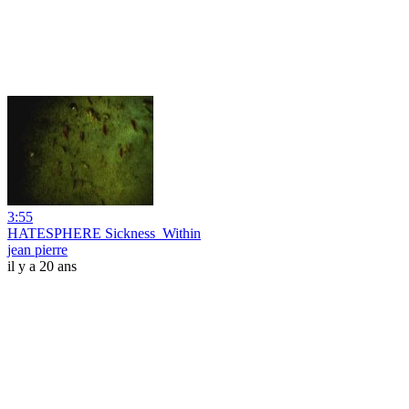
3:55
HATESPHERE Sickness_Within
jean pierre
il y a 20 ans