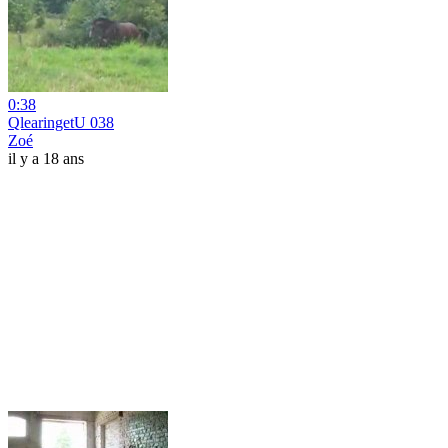
0:38
QlearingetU 038
Zoé
il y a 18 ans