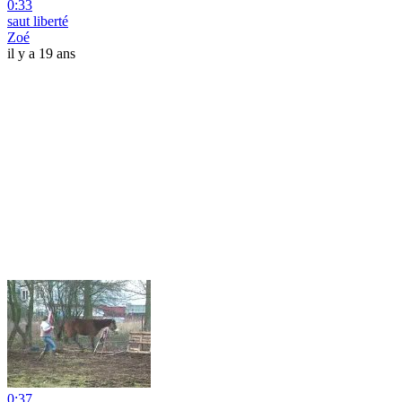
0:33
saut liberté
Zoé
il y a 19 ans
0:37