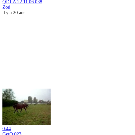
QDLA 22.11.06 038
Zoé
il y a 20 ans
0:44
GetQ 023