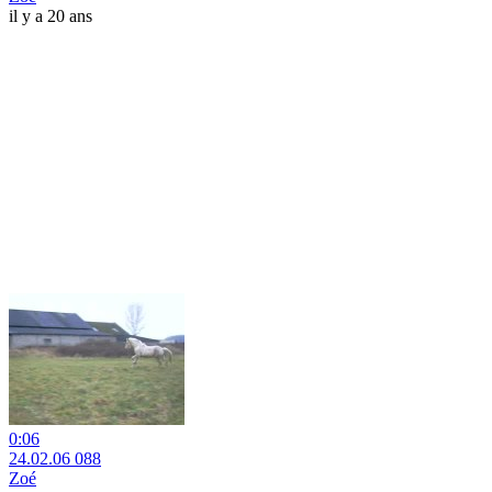
il y a 20 ans
0:06
24.02.06 088
Zoé