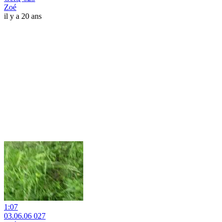
Zoé
il y a 20 ans
1:07
03.06.06 027