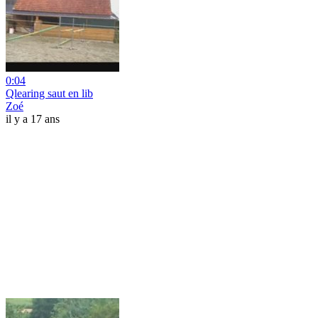
0:04
Qlearing saut en lib
Zoé
il y a 17 ans