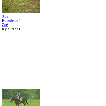
0:32
Boiterie 024
Zoé
il y a 19 ans