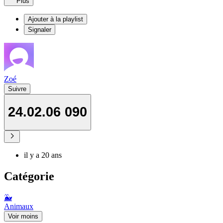
Plus
Ajouter à la playlist
Signaler
Zoé
Suivre
24.02.06 090
il y a 20 ans
Catégorie
🐳
Animaux
Voir moins