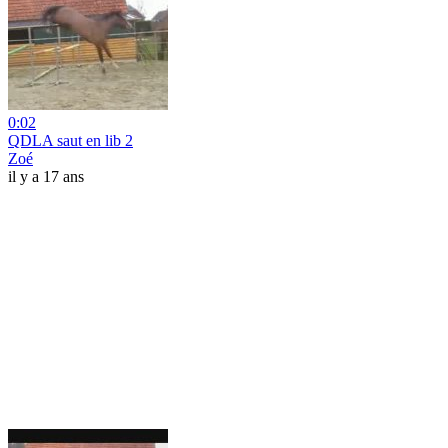
0:02
QDLA saut en lib 2
Zoé
il y a 17 ans