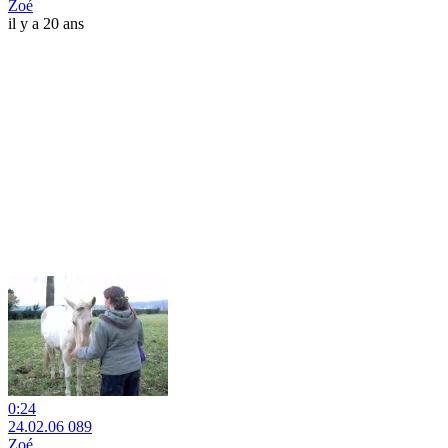
Zoé
il y a 20 ans
0:24
24.02.06 089
Zoé