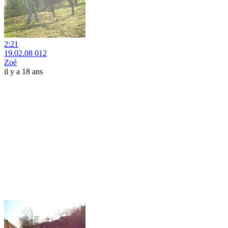
2:21
19.02.08 012
Zoé
il y a 18 ans