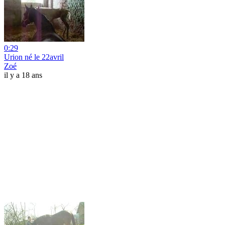
0:29
Urion né le 22avril
Zoé
il y a 18 ans