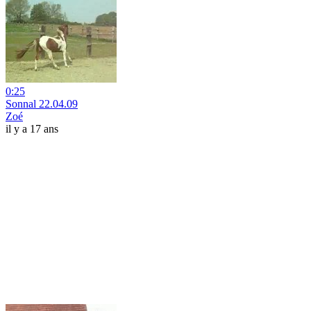
0:25
Sonnal 22.04.09
Zoé
il y a 17 ans