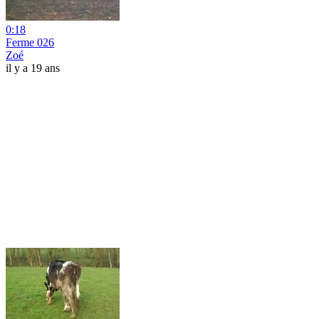
0:18
Ferme 026
Zoé
il y a 19 ans