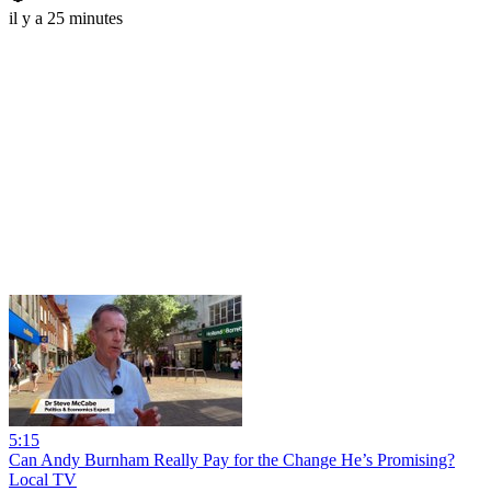
il y a 25 minutes
5:15
Can Andy Burnham Really Pay for the Change He’s Promising?
Local TV