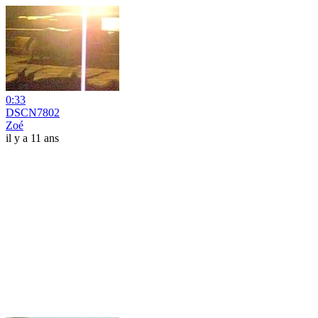
0:33
DSCN7802
Zoé
il y a 11 ans