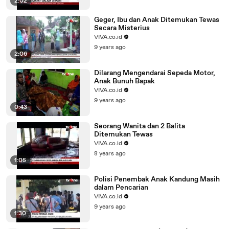
2:02
Geger, Ibu dan Anak Ditemukan Tewas
Secara Misterius
VIVA.co.id
9 years ago
2:06
Dilarang Mengendarai Sepeda Motor,
Anak Bunuh Bapak
VIVA.co.id
9 years ago
0:43
Seorang Wanita dan 2 Balita
Ditemukan Tewas
VIVA.co.id
8 years ago
1:05
Polisi Penembak Anak Kandung Masih
dalam Pencarian
VIVA.co.id
9 years ago
1:30