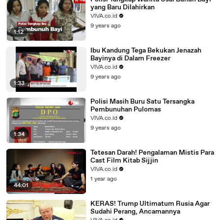
yang Baru Dilahirkan
VIVA.co.id
9 years ago
1:12
Ibu Kandung Tega Bekukan Jenazah
Bayinya di Dalam Freezer
VIVA.co.id
9 years ago
1:33
Polisi Masih Buru Satu Tersangka
Pembunuhan Pulomas
VIVA.co.id
9 years ago
1:34
Tetesan Darah! Pengalaman Mistis Para
Cast Film Kitab Sijjin
VIVA.co.id
1 year ago
44:01
KERAS! Trump Ultimatum Rusia Agar
Sudahi Perang, Ancamannya