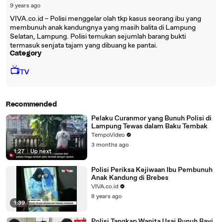
9 years ago
VIVA.co.id – Polisi menggelar olah tkp kasus seorang ibu yang
membunuh anak kandungnya yang masih balita di Lampung
Selatan, Lampung. Polisi temukan sejumlah barang bukti
termasuk senjata tajam yang dibuang ke pantai.
Category
📺
TV
Recommended
Pelaku Curanmor yang Bunuh Polisi di
Lampung Tewas dalam Baku Tembak
TempoVideo
3 months ago
1:27
|
Up next
Polisi Periksa Kejiwaan Ibu Pembunuh
Anak Kandung di Brebes
VIVA.co.id
8 years ago
1:39
Polisi Tangkap Wanita Usai Bunuh Bayi