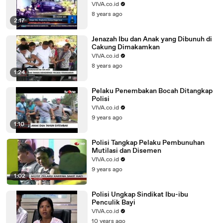
VIVA.co.id
8 years ago
2:17
Jenazah Ibu dan Anak yang Dibunuh di
Cakung Dimakamkan
VIVA.co.id
8 years ago
1:24
Pelaku Penembakan Bocah Ditangkap
Polisi
VIVA.co.id
9 years ago
1:10
Polisi Tangkap Pelaku Pembunuhan
Mutilasi dan Disemen
VIVA.co.id
9 years ago
1:02
Polisi Ungkap Sindikat Ibu-ibu
Penculik Bayi
VIVA.co.id
10 years ago