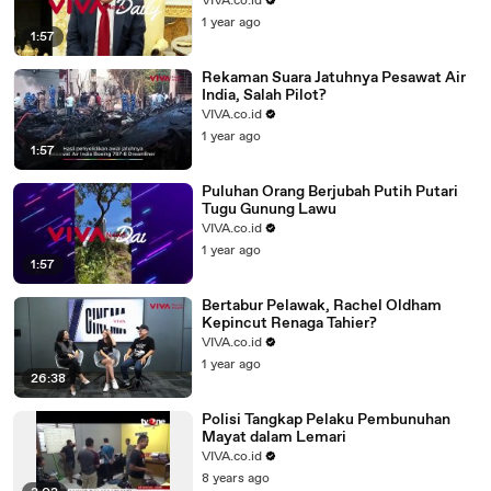
VIVA.co.id
1 year ago
1:57
Rekaman Suara Jatuhnya Pesawat Air
India, Salah Pilot?
VIVA.co.id
1 year ago
1:57
Puluhan Orang Berjubah Putih Putari
Tugu Gunung Lawu
VIVA.co.id
1 year ago
1:57
Bertabur Pelawak, Rachel Oldham
Kepincut Renaga Tahier?
VIVA.co.id
1 year ago
26:38
Polisi Tangkap Pelaku Pembunuhan
Mayat dalam Lemari
VIVA.co.id
8 years ago