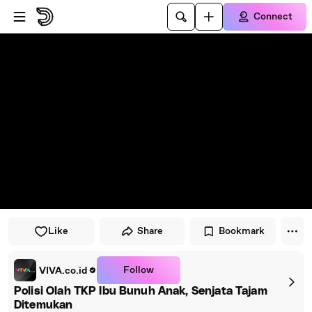
Skip to player
Skip to main content
Connect
Like
Share
Bookmark
Follow
VIVA.co.id
Polisi Olah TKP Ibu Bunuh Anak, Senjata Tajam
Ditemukan