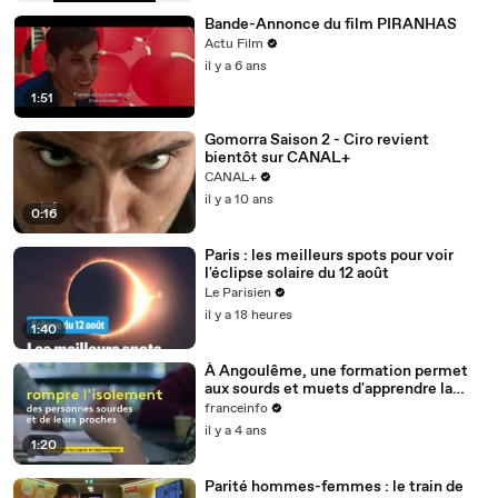
Bande-Annonce du film PIRANHAS
Actu Film
il y a 6 ans
1:51
Gomorra Saison 2 - Ciro revient
bientôt sur CANAL+
CANAL+
il y a 10 ans
0:16
Paris : les meilleurs spots pour voir
l'éclipse solaire du 12 août
Le Parisien
il y a 18 heures
1:40
À Angoulême, une formation permet
aux sourds et muets d'apprendre la
langue des signes
franceinfo
il y a 4 ans
1:20
Parité hommes-femmes : le train de