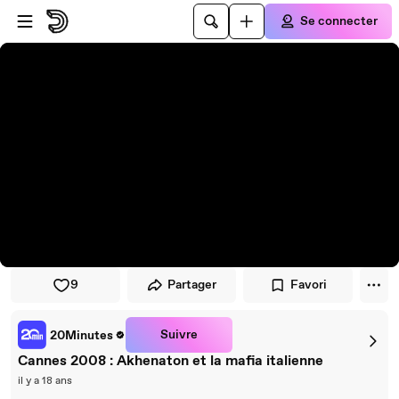
Passer au player
Passer au contenu principal
Se connecter
9
Partager
Favori
Suivre
20Minutes
Cannes 2008 : Akhenaton et la mafia italienne
il y a 18 ans