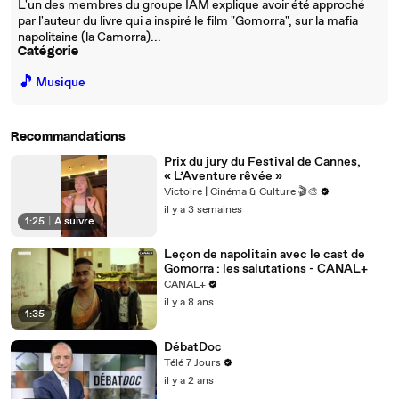
L'un des membres du groupe IAM explique avoir été approché
par l'auteur du livre qui a inspiré le film "Gomorra", sur la mafia
napolitaine (la Camorra)...
Catégorie
🎵
Musique
Recommandations
Prix du jury du Festival de Cannes,
« L’Aventure rêvée »
Victoire | Cinéma & Culture 🎬🎨
il y a 3 semaines
1:25
|
À suivre
Leçon de napolitain avec le cast de
Gomorra : les salutations - CANAL+
CANAL+
il y a 8 ans
1:35
DébatDoc
Télé 7 Jours
il y a 2 ans