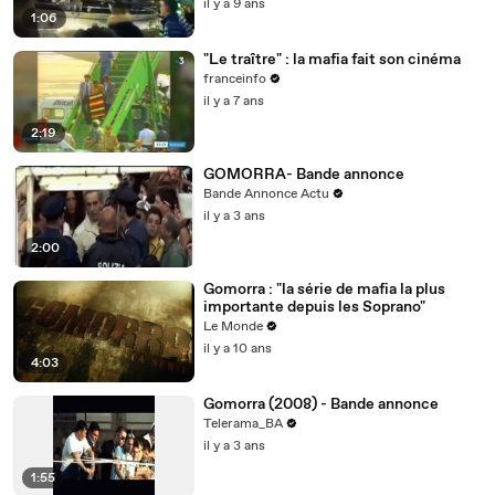
il y a 9 ans
1:06
"Le traître" : la mafia fait son cinéma
franceinfo
il y a 7 ans
2:19
GOMORRA- Bande annonce
Bande Annonce Actu
il y a 3 ans
2:00
Gomorra : "la série de mafia la plus
importante depuis les Soprano"
Le Monde
il y a 10 ans
4:03
Gomorra (2008) - Bande annonce
Telerama_BA
il y a 3 ans
1:55