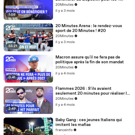
grands rouleurs » ?
20Minutes
il y a 3 mois
1:09
20 Minutes Arena : le rendez-vous
sport de 20 Minutes ! #20
20Minutes
il y a 3 mois
55:21
Macron assure qu'il ne fera pas de
politique après la fin de son mandat
20Minutes
il y a 4 mois
0:41
Flammes 2026 : S'ils avaient
seulement 20 minutes pour réaliser le
hit parfait, quelle serait la recette ?
20Minutes
il y a 4 mois
2:49
Baby Gang : ces jeunes Italiens qui
imitent les mafias
franceinfo