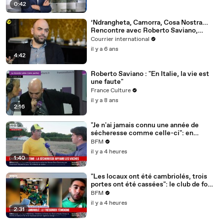
0:42
’Ndrangheta, Camorra, Cosa Nostra...
Rencontre avec Roberto Saviano,
spécialiste des mafias
Courrier international
il y a 6 ans
4:42
Roberto Saviano : "En Italie, la vie est
une faute"
France Culture
il y a 8 ans
2:16
"Je n'ai jamais connu une année de
sécheresse comme celle-ci": en
Charente-Maritime, à cause de la
BFM
sécheresse, l'herbe de cette prairie
il y a 4 heures
n'est plus comestible pour les vaches
1:40
depuis le 1er juin
"Les locaux ont été cambriolés, trois
portes ont été cassées": le club de foot
de Champfleur victime d'un
BFM
cambriolage
il y a 4 heures
2:31