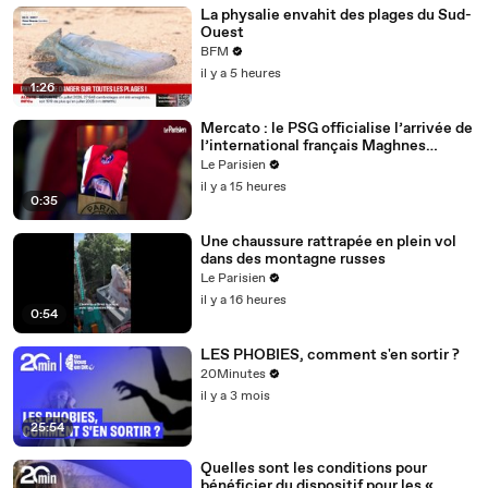
La physalie envahit des plages du Sud-
Ouest
BFM
il y a 5 heures
1:26
Mercato : le PSG officialise l’arrivée de
l’international français Maghnes
Akliouche
Le Parisien
il y a 15 heures
0:35
Une chaussure rattrapée en plein vol
dans des montagne russes
Le Parisien
il y a 16 heures
0:54
LES PHOBIES, comment s'en sortir ?
20Minutes
il y a 3 mois
25:54
Quelles sont les conditions pour
bénéficier du dispositif pour les «