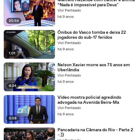
Marcelo Rezende com câncer e afirma
“Nada é impossível para Deus"
Vivi Penteado
há 9 anos
20:54
Ônibus do Vasco tomba e deixa 22
jogadores do sub-17 feridos
Vivi Penteado
há 9 anos
1:01
Nelson Xavier morre aos 75 anos em
Uberlândia
Vivi Penteado
há 9 anos
4:24
Vídeo mostra policial agredindo
advogada na Avenida Beira-Ma
Vivi Penteado
há 9 anos
0:58
Pancadaria na Câmara do Rio - Parte 2
-:))