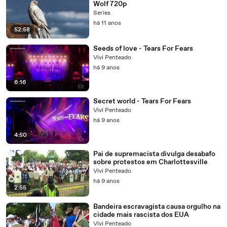
Wolf 720p
Series
há 11 anos
52:58
Seeds of love - Tears For Fears
Vivi Penteado
há 9 anos
6:16
Secret world - Tears For Fears
Vivi Penteado
há 9 anos
4:50
Pai de supremacista divulga desabafo
sobre protestos em Charlottesville
Vivi Penteado
há 9 anos
2:55
Bandeira escravagista causa orgulho na
cidade mais rascista dos EUA
Vivi Penteado