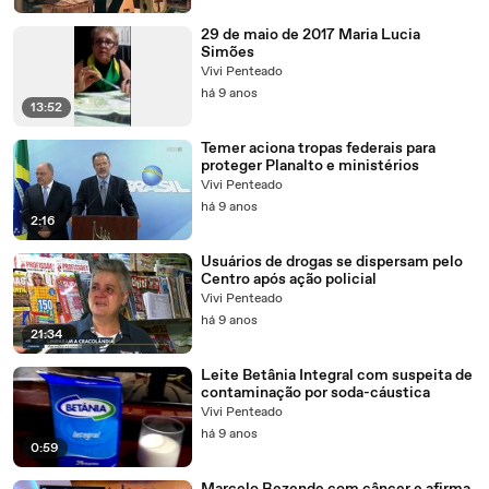
29 de maio de 2017 Maria Lucia
Simões
Vivi Penteado
há 9 anos
13:52
Temer aciona tropas federais para
proteger Planalto e ministérios
Vivi Penteado
há 9 anos
2:16
Usuários de drogas se dispersam pelo
Centro após ação policial
Vivi Penteado
há 9 anos
21:34
Leite Betânia Integral com suspeita de
contaminação por soda-cáustica
Vivi Penteado
há 9 anos
0:59