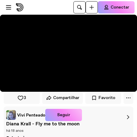
Pular para o player
Ir para o conteúdo principal
Conectar
3
Compartilhar
Favorito
Seguir
Vivi Penteado
Diana Krall - Fly me to the moon
há 18 anos