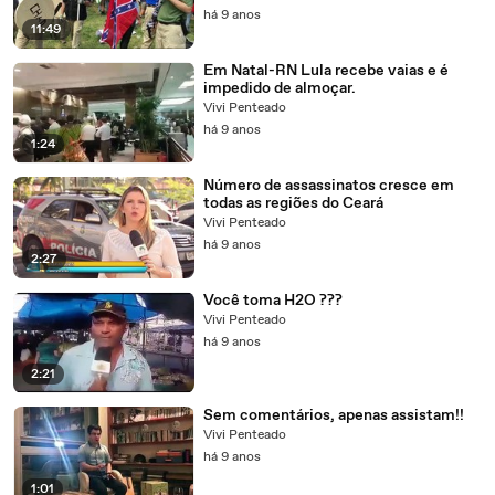
há 9 anos
11:49
Em Natal-RN Lula recebe vaias e é
impedido de almoçar.
Vivi Penteado
há 9 anos
1:24
Número de assassinatos cresce em
todas as regiões do Ceará
Vivi Penteado
há 9 anos
2:27
Você toma H2O ???
Vivi Penteado
há 9 anos
2:21
Sem comentários, apenas assistam!!
Vivi Penteado
há 9 anos
1:01