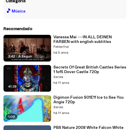
Categoria
🎵
Música
Recomendado
Vanessa Mai ---IN ALL DEINEN
FARBEN with english subtitles
Fehlerfrei
há 5 anos
3:42
|
A Seguir
Secrets Of Great British Castles Series
1 1of5 Dover Castle 720p
Series
há 11 anos
41:38
Digimon Fusion S01E11 Ice to See You
Angie 720p
Series
há 11 anos
1:09
PBS Nature 2008 White Falcon White