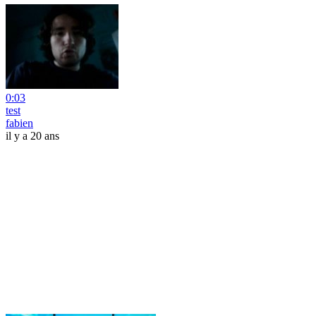
0:03
test
fabien
il y a 20 ans