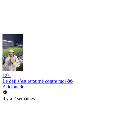
1:01
Le défi s’est retourné contre moi 😭
Aficionado
il y a 2 semaines