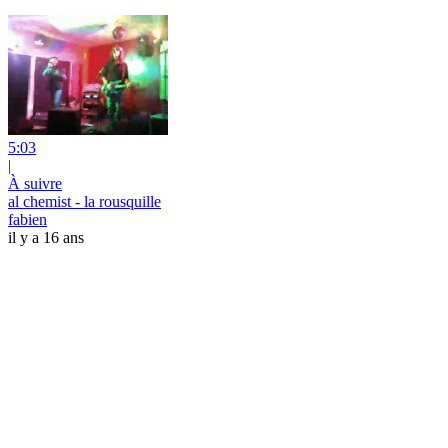
5:03
|
À suivre
al chemist - la rousquille
fabien
il y a 16 ans