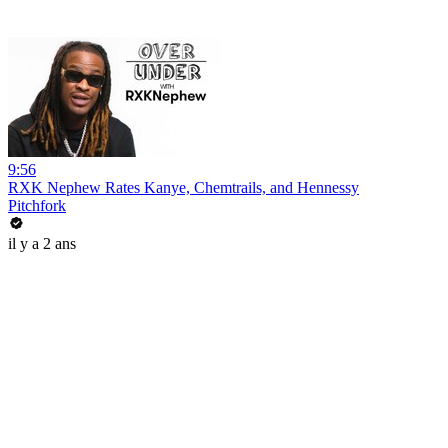
9:56
RXK Nephew Rates Kanye, Chemtrails, and Hennessy
Pitchfork
il y a 2 ans