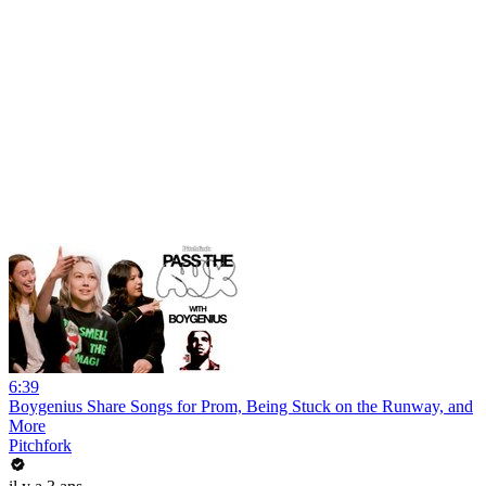
6:39
Boygenius Share Songs for Prom, Being Stuck on the Runway, and
More
Pitchfork