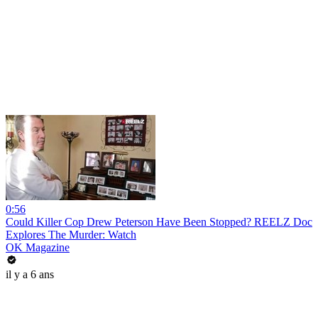
0:56
Could Killer Cop Drew Peterson Have Been Stopped? REELZ Doc
Explores The Murder: Watch
OK Magazine
il y a 6 ans