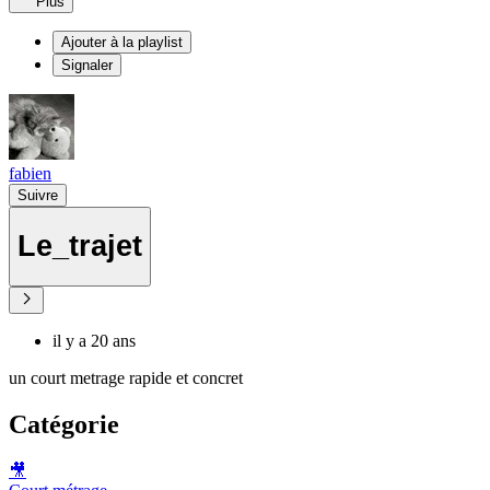
Plus
Ajouter à la playlist
Signaler
fabien
Suivre
Le_trajet
il y a 20 ans
un court metrage rapide et concret
Catégorie
🎥