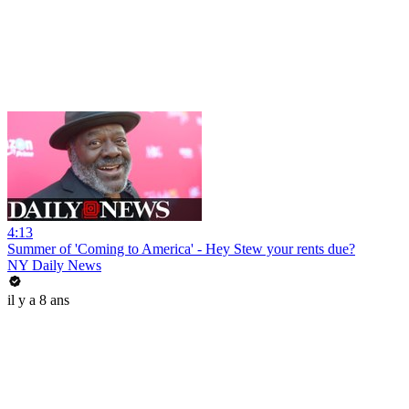
4:13
Summer of 'Coming to America' - Hey Stew your rents due?
NY Daily News
il y a 8 ans