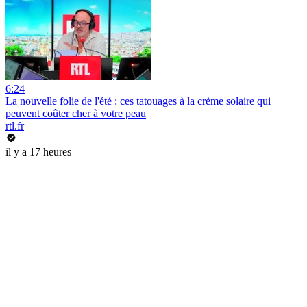
6:24
La nouvelle folie de l'été : ces tatouages à la crème solaire qui
peuvent coûter cher à votre peau
rtl.fr
il y a 17 heures