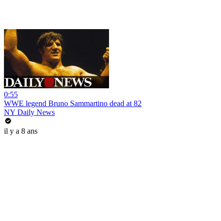
0:55
WWE legend Bruno Sammartino dead at 82
NY Daily News
il y a 8 ans