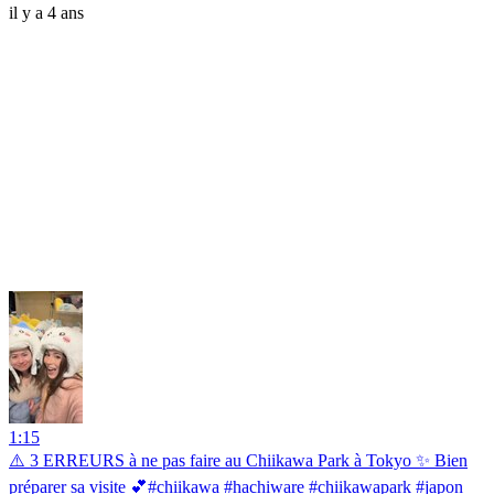
il y a 4 ans
1:15
⚠️ 3 ERREURS à ne pas faire au Chiikawa Park à Tokyo ✨ Bien
préparer sa visite 💕#chiikawa #hachiware #chiikawapark #japon