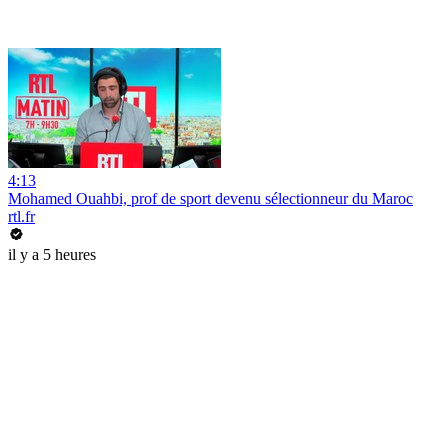
4:13
Mohamed Ouahbi, prof de sport devenu sélectionneur du Maroc
rtl.fr
il y a 5 heures