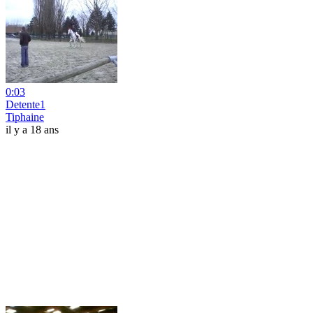
0:03
Detente1
Tiphaine
il y a 18 ans