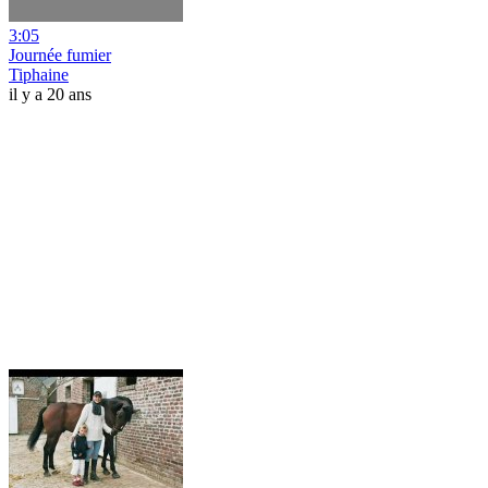
3:05
Journée fumier
Tiphaine
il y a 20 ans