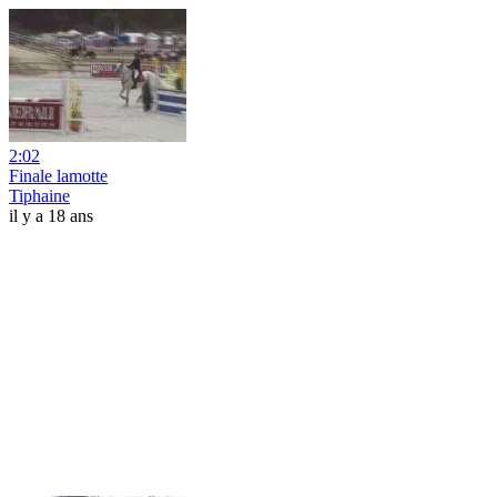
2:02
Finale lamotte
Tiphaine
il y a 18 ans