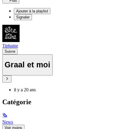
Plus
Ajouter à la playlist
Signaler
Tiphaine
Suivre
Graal et moi
il y a 20 ans
Catégorie
🗞
News
Voir moins