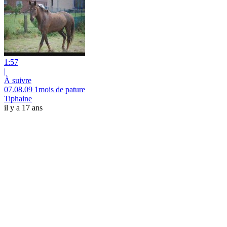
1:57
|
À suivre
07.08.09 1mois de pature
Tiphaine
il y a 17 ans