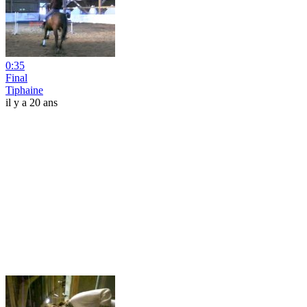
0:35
Final
Tiphaine
il y a 20 ans