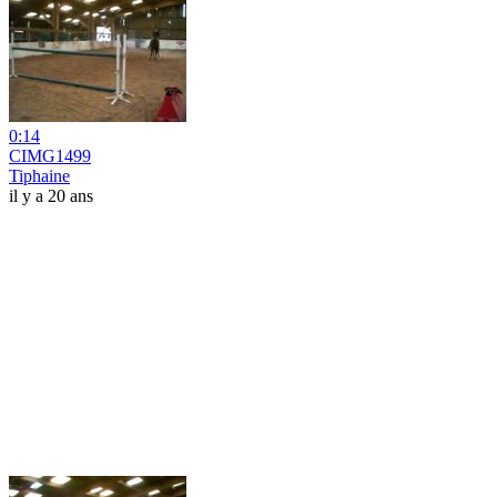
0:14
CIMG1499
Tiphaine
il y a 20 ans