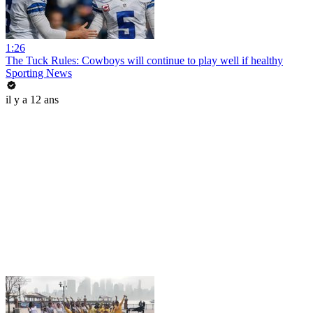
1:26
The Tuck Rules: Cowboys will continue to play well if healthy
Sporting News
il y a 12 ans