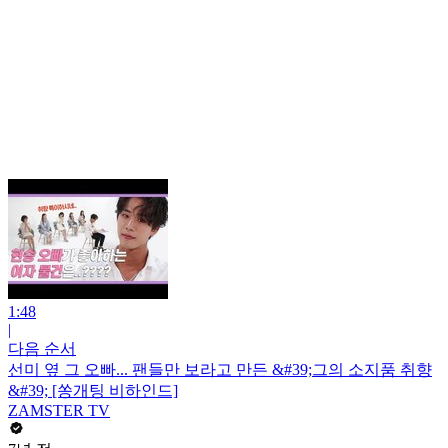
1:48
|
다음 순서
선미 옆 그 오빠... 팬들만 보라고 만든 &#39;그의 소지품 취향
&#39; [쏭개팅 비하인드]
ZAMSTER TV