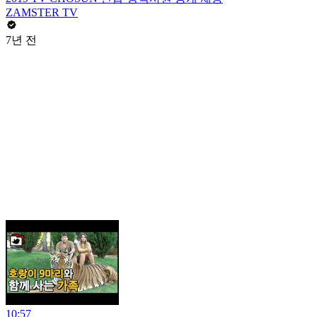
ZAMSTER TV
7년 전
10:57