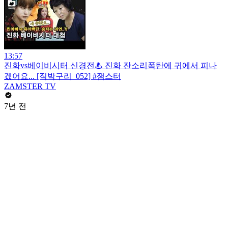
13:57
진화vs베이비시터 신경전♨ 진화 잔소리폭탄에 귀에서 피나
겠어요... [직박구리_052] #잼스터
ZAMSTER TV
7년 전