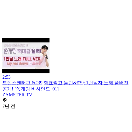
2:53
트렌스젠터편 &#39;좌표찍고 듣던&#39; 1번남자 노래 풀버전
공개! [쏭개팅 비하인드_01]
ZAMSTER TV
7년 전