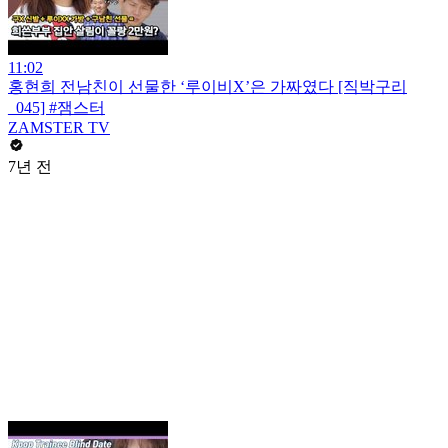
11:02
홍현희 전남친이 선물한 ‘루이비X’은 가짜였다 [직박구리
_045] #잼스터
ZAMSTER TV
7년 전