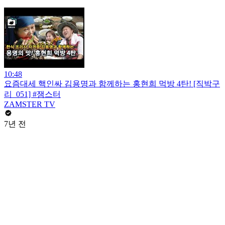
10:48
요즘대세 핵인싸 김용명과 함께하는 홍현희 먹방 4탄! [직박구
리_051] #잼스터
ZAMSTER TV
7년 전