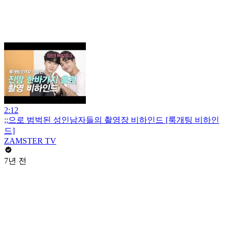
2:12
;;으로 범벅된 성인남자들의 촬영장 비하인드 [룩개팅 비하인
드]
ZAMSTER TV
7년 전