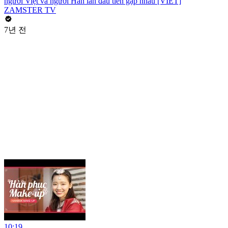
người Việt và người Hàn lần đầu tiên gặp nhau [VIET]
ZAMSTER TV
7년 전
10:19