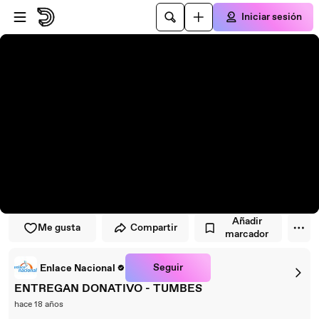
Saltar al reproductor
Saltar al contenido principal
Iniciar sesión
Añadir
Me gusta
Compartir
marcador
Seguir
Enlace Nacional
ENTREGAN DONATIVO - TUMBES
hace 18 años