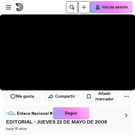
Saltar al reproductor
Saltar al contenido principal
Iniciar sesión
Añadir
Me gusta
Compartir
marcador
Seguir
Enlace Nacional
EDITORIAL - JUEVES 22 DE MAYO DE 2008
hace 18 años