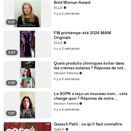
Bold Woman Award
ELLE
il y a 2 semaines
0:21
FW printemps-été 2026 MAM
Originals
ELLE
il y a 3 semaines
2:07
Quels produits chimiques éviter dans
les crèmes solaires ? Réponse de notre
experte médicale
Version Femina
il y a 5 semaines
2:10
Le SOPK a reçu un nouveau nom… cela
change quoi ? Réponse de notre
experte
Version Femina
il y a 5 semaines
1:01
Guesch Patti : ce qu'il faut connaître
Gala.fr