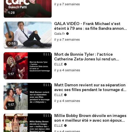
il y a 7 semaines
1:28
GALA VIDÉO - Frank Michael s’est
éteint à 79 ans : sa fille Sandra annonce
la déchirante nouvelle
Gala.fr
il y a 7 semaines
0:55
Mort de Bonnie Tyler : l’actrice
Catherine Zeta-Jones lui rend un
bouleversant hommage
ELLE
il y a 4 semaines
1:17
Matt Damon revient sur sa séparation
avec ses filles pendant le tournage de
« L’Odyssée »
ELLE
il y a 4 semaines
1:17
Millie Bobby Brown dévoile en images
son « meilleur été » avec son époux
Jake Bongiovi et leur premier enfant
ELLE
il y a 4 semaines