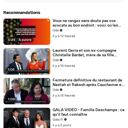
Recommandations
Vous ne rangez sans doute pas vos
avocats au bon endroit : voici où les
placer pour une chair parfaite
Ode
il y a 12 heures
0:29
|
À suivre
Laurent Gerra et son ex-compagne
Christelle Bardet, mère de sa fille
Célestine, toujours en très bons
Ode
termes, la preuve en images
il y a 15 heures
1:05
Fermeture définitive du restaurant de
Neetah et Rakesh après Cauchemar en
cuisine, Philippe Etchebest pensait les
Ode
avoir sauvés
il y a 15 heures
1:09
GALA VIDÉO - Famille Deschamps : ce
qu'il faut connaître
Gala.fr
il y a 2 jours