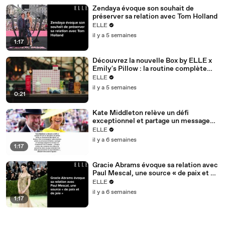
Zendaya évoque son souhait de
préserver sa relation avec Tom Holland
ELLE
il y a 5 semaines
1:17
Découvrez la nouvelle Box by ELLE x
Emily's Pillow : la routine complète
pour des cheveux sublimés !
ELLE
il y a 5 semaines
0:21
Kate Middleton relève un défi
exceptionnel et partage un message
touchant : « Sachez que vous n'êtes
ELLE
pas seul »
il y a 6 semaines
1:17
Gracie Abrams évoque sa relation avec
Paul Mescal, une source « de paix et de
joie »
ELLE
il y a 6 semaines
1:17