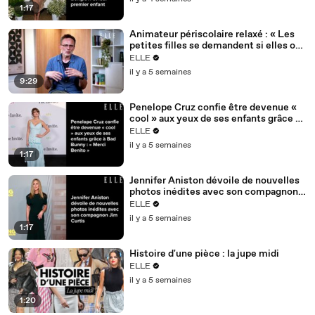
1:17
Animateur périscolaire relaxé : « Les
petites filles se demandent si elles ont
eu raison de parler », le désarroi d'un
ELLE
père
il y a 5 semaines
9:29
Penelope Cruz confie être devenue «
cool » aux yeux de ses enfants grâce à
Bad Bunny : « Merci Benito »
ELLE
il y a 5 semaines
1:17
Jennifer Aniston dévoile de nouvelles
photos inédites avec son compagnon
Jim Curtis
ELLE
il y a 5 semaines
1:17
Histoire d'une pièce : la jupe midi
ELLE
il y a 5 semaines
1:20