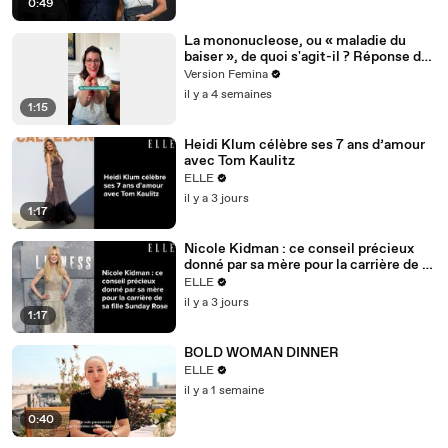
0:49
La mononucleose, ou « maladie du
baiser », de quoi s'agit-il ? Réponse de
notre experte médicale (VIDEO)
Version Femina
il y a 4 semaines
1:15
Heidi Klum célèbre ses 7 ans d’amour
avec Tom Kaulitz
ELLE
il y a 3 jours
1:17
Nicole Kidman : ce conseil précieux
donné par sa mère pour la carrière de sa
fille Sunday Rose
ELLE
il y a 3 jours
1:17
BOLD WOMAN DINNER
ELLE
il y a 1 semaine
0:40