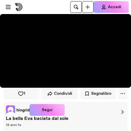
Vai al lettore
Passa al contenuto principale
Accedi
1
Condividi
Segnalibro
Segui
hingrid
La bella Eva baciata dal sole
18 anni fa