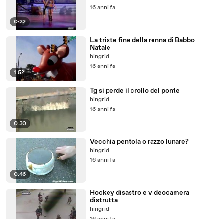
16 anni fa
0:22
La triste fine della renna di Babbo
Natale
hingrid
16 anni fa
1:52
Tg si perde il crollo del ponte
hingrid
16 anni fa
0:30
Vecchia pentola o razzo lunare?
hingrid
16 anni fa
0:46
Hockey disastro e videocamera
distrutta
hingrid