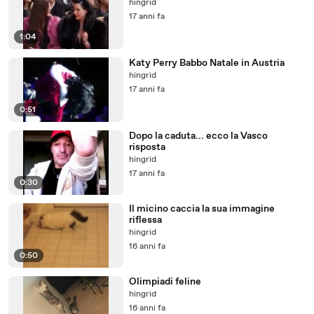
hingrid
17 anni fa
1:04
Katy Perry Babbo Natale in Austria
hingrid
17 anni fa
0:51
Dopo la caduta... ecco la Vasco
risposta
hingrid
17 anni fa
0:30
Il micino caccia la sua immagine
riflessa
hingrid
16 anni fa
0:50
Olimpiadi feline
hingrid
16 anni fa