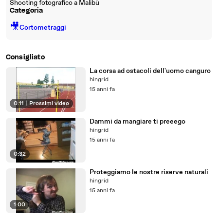
Shooting fotografico a Malibù
Categoria
🎥
Cortometraggi
Consigliato
La corsa ad ostacoli dell'uomo canguro
hingrid
15 anni fa
0:11
|
Prossimi video
Dammi da mangiare ti preeego
hingrid
15 anni fa
0:32
Proteggiamo le nostre riserve naturali
hingrid
15 anni fa
1:00