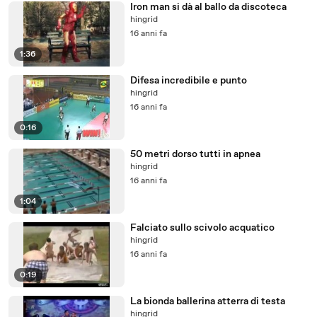
Iron man si dà al ballo da discoteca
hingrid
16 anni fa
1:36
Difesa incredibile e punto
hingrid
16 anni fa
0:16
50 metri dorso tutti in apnea
hingrid
16 anni fa
1:04
Falciato sullo scivolo acquatico
hingrid
16 anni fa
0:19
La bionda ballerina atterra di testa
hingrid