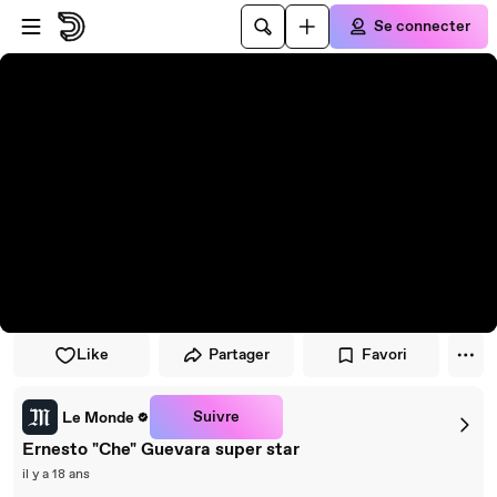
Passer au player
Passer au contenu principal
Se connecter
Like
Partager
Favori
Suivre
Le Monde
Ernesto "Che" Guevara super star
il y a 18 ans