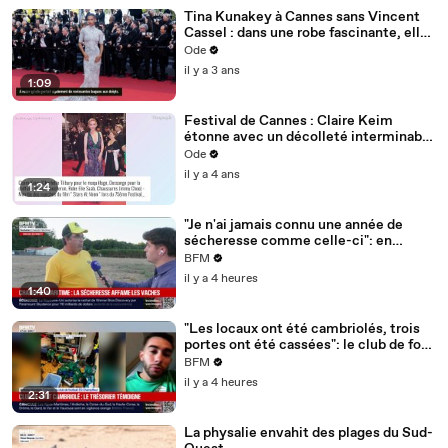
Tina Kunakey à Cannes sans Vincent
Cassel : dans une robe fascinante, elle
irradie en solo !
Ode
il y a 3 ans
1:09
Festival de Cannes : Claire Keim
étonne avec un décolleté interminable
!
Ode
il y a 4 ans
1:24
"Je n'ai jamais connu une année de
sécheresse comme celle-ci": en
Charente-Maritime, à cause de la
BFM
sécheresse, l'herbe de cette prairie
il y a 4 heures
n'est plus comestible pour les vaches
1:40
depuis le 1er juin
"Les locaux ont été cambriolés, trois
portes ont été cassées": le club de foot
de Champfleur victime d'un
BFM
cambriolage
il y a 4 heures
2:31
La physalie envahit des plages du Sud-