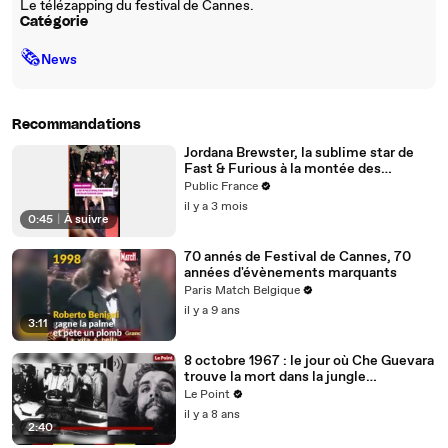
Le télézapping du festival de Cannes.
Catégorie
🗞
News
Recommandations
Jordana Brewster, la sublime star de
Fast & Furious à la montée des
marches au Festival de Cannes
Public France
il y a 3 mois
0:45
|
À suivre
70 annés de Festival de Cannes, 70
années d'évènements marquants
Paris Match Belgique
il y a 9 ans
3:11
8 octobre 1967 : le jour où Che Guevara
trouve la mort dans la jungle
bolivienne
Le Point
il y a 8 ans
2:40