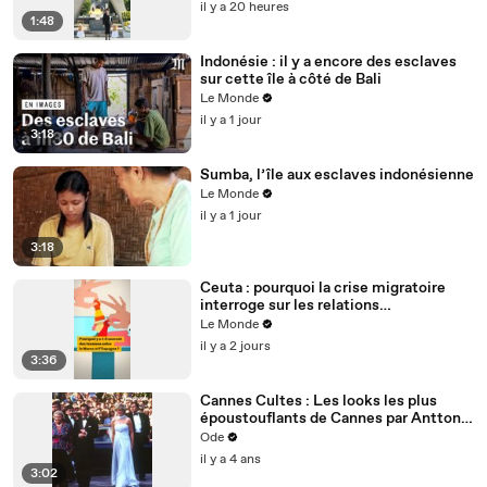
il y a 20 heures
1:48
Indonésie : il y a encore des esclaves
sur cette île à côté de Bali
Le Monde
il y a 1 jour
3:18
Sumba, l’île aux esclaves indonésienne
Le Monde
il y a 1 jour
3:18
Ceuta : pourquoi la crise migratoire
interroge sur les relations
diplomatiques entre le Maroc et
Le Monde
l’Espagne ?
il y a 2 jours
3:36
Cannes Cultes : Les looks les plus
époustouflants de Cannes par Antton
Racca
Ode
il y a 4 ans
3:02