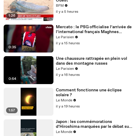
Ouest
BFM
il y a 5 heures
1:26
Mercato : le PSG officialise l’arrivée de
l’international français Maghnes
Akliouche
Le Parisien
il y a 15 heures
0:35
Une chaussure rattrapée en plein vol
dans des montagne russes
Le Parisien
il y a 16 heures
0:54
Comment fonctionne une éclipse
solaire ?
Le Monde
il y a 19 heures
1:57
Japon : les commémorations
d’Hiroshima marquées par le débat sur
l’arme nucléaire
Le Monde