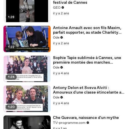
festival de Cannes
GEO
il y a 2 ans
1:28
Antoine Arnault avec son fils Maxim,
parfait supporter, au stade Charléty
face à Xavier Niel
Ode
il y a 2 ans
1:22
Sophie Tapie sublimée à Cannes, une
première montée des marches
inoubliable
Ode
il y a 4 ans
1:24
Antony Delon et Sveva Alviti :
Amoureux d'une classe étincelante au
Festival de Cannes
Ode
il y a 4 ans
1:20
Che Guevara, naissance d'un mythe
TV-programme.com
il y a 1 an