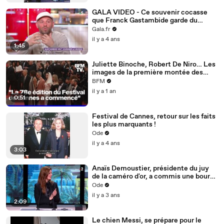
GALA VIDEO - Ce souvenir cocasse
que Franck Gastambide garde du
Festival de Cannes
Gala.fr
il y a 4 ans
1:45
Juliette Binoche, Robert De Niro… Les
images de la première montée des
marches du Festival de Cannes
BFM
il y a 1 an
0:51
Festival de Cannes, retour sur les faits
les plus marquants !
Ode
il y a 4 ans
3:03
Anaïs Demoustier, présidente du juy
de la caméro d'or, a commis une bourde
lors de la cérémonie de clôture du 76e
Ode
Festival de Cannes.
il y a 3 ans
2:09
Le chien Messi, se prépare pour le