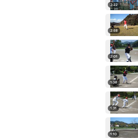
3:22
2:58
2:01
1:36
1:31
1:10