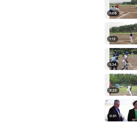
1:06
1:12
1:34
2:22
0:51