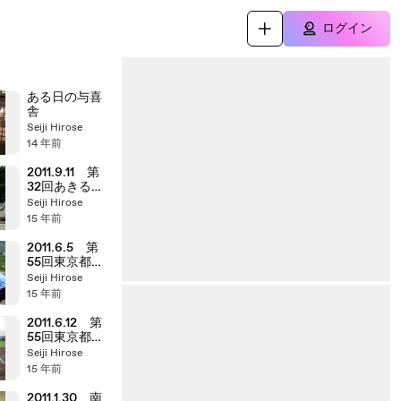
ログイン
ある日の与喜
舎
Seiji Hirose
14 年前
2011.9.11 第
32回あきる野
市秋季大会
Seiji Hirose
親和クラブvs
15 年前
前田ソフト
2011.6.5 第
55回東京都一
般社会人春季
Seiji Hirose
大会 初日
15 年前
2011.6.12 第
55回東京都一
般社会人大会
Seiji Hirose
二日目
15 年前
2011.1.30 南