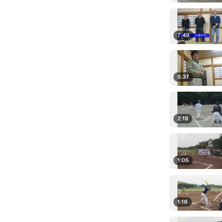
7:49
5:37
2:18
1:05
1:16