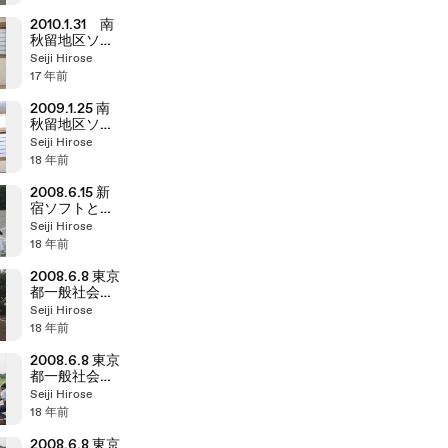
ヨナラ勝ち
2010.1.31 南
秋留地区ソフ
ト連盟 新年
Seiji Hirose
交歓会
17 年前
2009.1.25 南
秋留地区ソフ
ト連盟 新年
Seiji Hirose
交歓会
18 年前
2008.6.15 新
宿ソフトと練
習試合
Seiji Hirose
18 年前
2008.6.8 東京
都一般社会人
大会 ④
Seiji Hirose
18 年前
2008.6.8 東京
都一般社会人
大会 ③
Seiji Hirose
18 年前
2008.6.8 東京