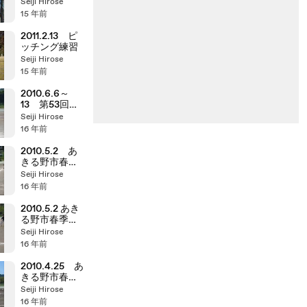
女子 東京都
Seiji Hirose
vs北海道
15 年前
2011.2.13 ピ
ッチング練習
Seiji Hirose
15 年前
2010.6.6～
13 第53回都
一般社会人大
Seiji Hirose
会
16 年前
2010.5.2 あ
きる野市春季
大会 瀬戸岡
Seiji Hirose
マスターズvs
16 年前
雨間ソフト
2010.5.2 あき
る野市春季大
会 マルセン
Seiji Hirose
ソフトvs新宿
16 年前
ソフトボール
2010.4.25 あ
きる野市春季
大会１部 み
Seiji Hirose
なみソフトサ
16 年前