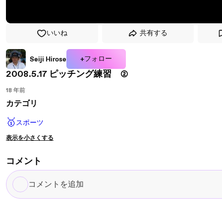
いいね
共有する
+フォロー
Seiji Hirose
2008.5.17 ピッチング練習 ②
18 年前
カテゴリ
🥇
スポーツ
表示を小さくする
コメント
コ
メ
ン
ト