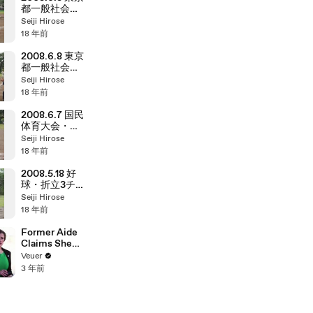
都一般社会人
大会 ②
Seiji Hirose
18 年前
2008.6.8 東京
都一般社会人
大会 ①
Seiji Hirose
18 年前
2008.6.7 国民
体育大会・東
京都選手選考
Seiji Hirose
会 ②
18 年前
2008.5.18 好
球・折立3チー
ム対抗戦
Seiji Hirose
18 年前
Former Aide
Claims She
Was Asked to
Veuer
Make a ‘Hit
3 年前
List’ For
Trump