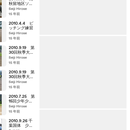
秋留地区ソフ
ト連盟 新年
Seiji Hirose
交歓会
15 年前
2010.4.4 ピ
ッチング練習
Seiji Hirose
15 年前
2010.9.19 第
30回秋季大会
１部 ②
Seiji Hirose
15 年前
2010.9.19 第
30回秋季大会
１部 ①
Seiji Hirose
15 年前
2010.7.25 第
15回少年少女
大会
Seiji Hirose
15 年前
2010.9.26 千
葉国体 少年