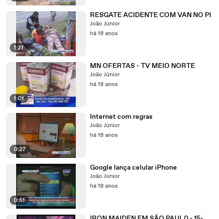
RESGATE ACIDENTE COM VAN NO PI
João Júnior
há 18 anos
1:21
MN OFERTAS - TV MEIO NORTE
João Júnior
há 18 anos
1:01
Internet com regras
João Júnior
há 18 anos
0:27
Google lança celular iPhone
João Júnior
há 18 anos
0:51
IRON MAIDEN EM SÃO PAUL0 - 15-