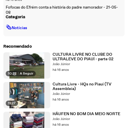
há 18 anos
Fofocas do Efrém conta a história do padre namorador - 21-05-
08
Categoria
🗞
Notícias
Recomendado
CULTURA LIVRE NO CLUBE DO
ULTRALEVE DO PIAUÍ - parte 02
João Júnior
há 16 anos
10:22
|
A Seguir
Cultura Livre - HQs no Piauí (TV
Assembleia)
João Júnior
há 16 anos
11:27
HÄUFEN NO BOM DIA MEIO NORTE
João Júnior
há 16 anos