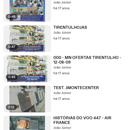
João Júnior
há 17 anos
0:45
TIRENTULHOJAS
João Júnior
há 17 anos
0:47
000 - MN OFERTAS TIRENTULHO -
12-08-09
João Júnior
há 17 anos
0:45
TEST. JMONTECENTER
João Júnior
há 17 anos
2:12
HISTÓRIAS DO VOO 447 - AIR
FRANCE
João Júnior