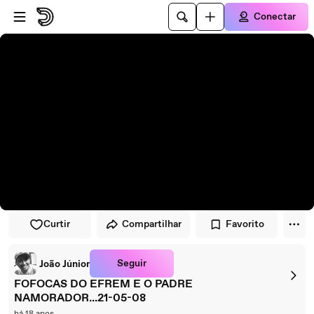
Pular para o player
Ir para o conteúdo principal
Conectar
Curtir
Compartilhar
Favorito
Seguir
João Júnior
FOFOCAS DO EFREM E O PADRE
NAMORADOR...21-05-08