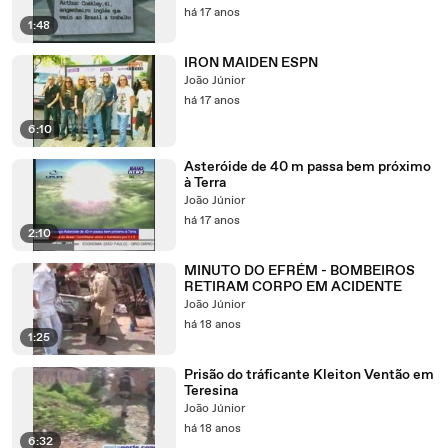
há 17 anos
1:48
IRON MAIDEN ESPN
João Júnior
há 17 anos
6:10
Asteróide de 40 m passa bem próximo
à Terra
João Júnior
há 17 anos
2:10
MINUTO DO EFRÉM - BOMBEIROS
RETIRAM CORPO EM ACIDENTE
João Júnior
há 18 anos
1:25
Prisão do tráficante Kleiton Ventão em
Teresina
João Júnior
há 18 anos
6:32