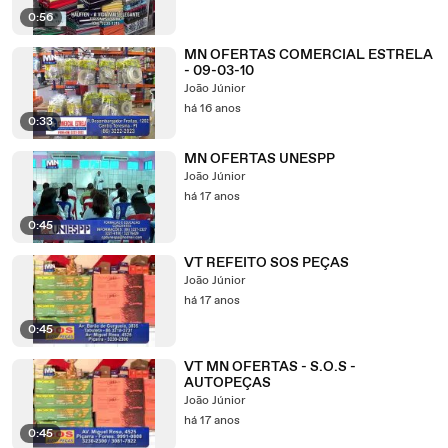
0:56
MN OFERTAS COMERCIAL ESTRELA
- 09-03-10
João Júnior
há 16 anos
0:33
MN OFERTAS UNESPP
João Júnior
há 17 anos
0:45
VT REFEITO SOS PEÇAS
João Júnior
há 17 anos
0:45
VT MN OFERTAS - S.O.S -
AUTOPEÇAS
João Júnior
há 17 anos
0:45