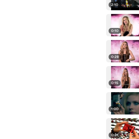
2:10
0:10
0:28
0:15
1:00
0:31