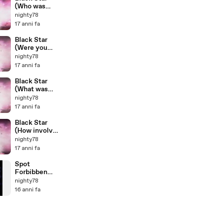
(Who was
Black Star
nighty78
created for?)
17 anni fa
Black Star
(Were you
involved in
nighty78
the
17 anni fa
packaging?)
Black Star
(What was
your favourite
nighty78
aspect?)
17 anni fa
Black Star
(How involved
were you?)
nighty78
17 anni fa
Spot
Forbibben
Rose
nighty78
16 anni fa