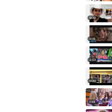
0:32
0:15
2:03
0:30
1:33