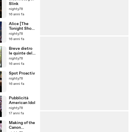
Slink
nighty78
16 anni fa
Alice [The
Tonight Show
with Jay Leno,
nighty78
03.03.2010]
16 anni fa
Breve dietro
le quinte del
video di Alice
nighty78
16 anni fa
Spot Proactiv
nighty78
16 anni fa
Pubblicità
American Idol
nighty78
17 anni fa
Making of the
Canon