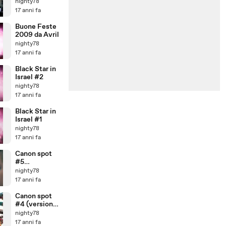
commercial
nighty78
17 anni fa
Buone Feste
2009 da Avril
nighty78
17 anni fa
Black Star in
Israel #2
nighty78
17 anni fa
Black Star in
Israel #1
nighty78
17 anni fa
Canon spot
#5
(Singapore)
nighty78
17 anni fa
Canon spot
#4 (versione
natalizia)
nighty78
17 anni fa