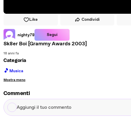
Like
Condividi
Segui
nighty78
Sk8er Boi [Grammy Awards 2003]
18 anni fa
Categoria
🎵
Musica
Mostra meno
Commenti
Aggiungi
il
tuo
commento