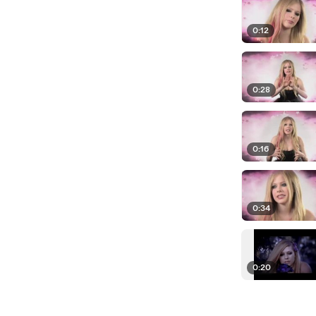
0:12
0:28
0:16
0:34
0:20