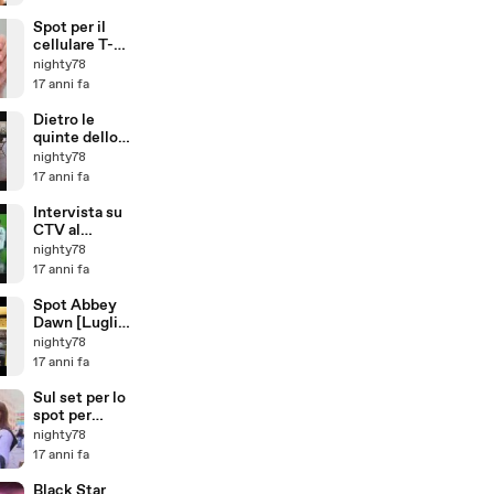
Spot per il
cellulare T-
Mobile
nighty78
myTouch 3G
17 anni fa
Dietro le
quinte dello
spot per il
nighty78
nuovo T-
17 anni fa
Mobile
myTouch 3G
Intervista su
CTV al
negozio
nighty78
Boathouse
17 anni fa
[17.08.09]
Spot Abbey
Dawn [Luglio
2009]
nighty78
17 anni fa
Sul set per lo
spot per
Abbey Dawn
nighty78
[Toronto,
17 anni fa
04.06.09]
Black Star