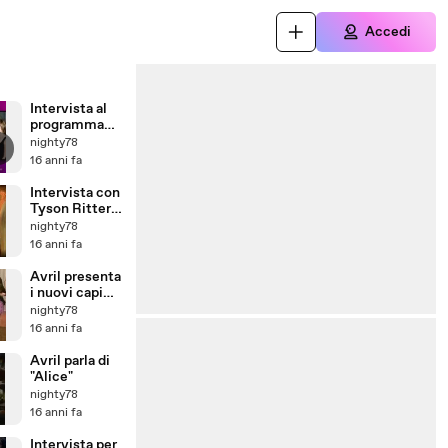
Accedi
Intervista al
programma
Chelsea
nighty78
Lately
16 anni fa
[17.03.2010]
Intervista con
Tyson Ritter
su Almost
nighty78
Alice
16 anni fa
Avril presenta
i nuovi capi
Abbey Dawn
nighty78
su ET Canada
16 anni fa
Avril parla di
"Alice"
nighty78
16 anni fa
Intervista per