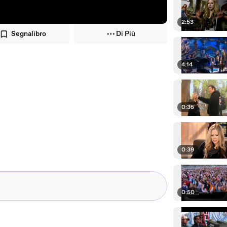
2:53
Segnalibro
Di Più
4:14
0:35
0:39
0:50