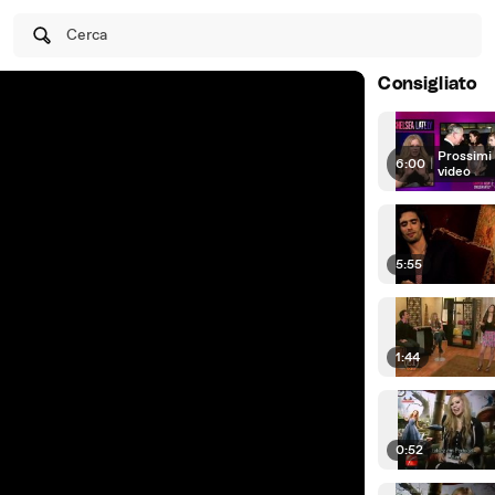
Cerca
Consigliato
Prossimi
6:00
|
video
5:55
1:44
0:52