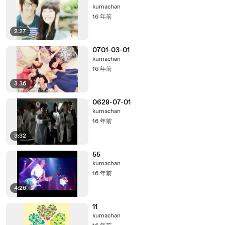
kumachan
16 年前
2:27
0701-03-01
kumachan
16 年前
3:36
0628-07-01
kumachan
16 年前
3:32
55
kumachan
16 年前
4:26
11
kumachan