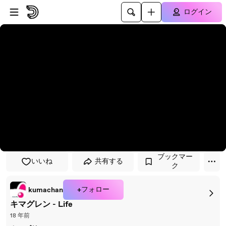
プレイヤーにスキップ
メインコンテンツにスキップ
ログイン
ブックマー
いいね
共有する
ク
+フォロー
kumachan
キマグレン - Life
18 年前