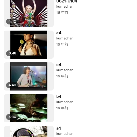
0621-0104
kumachan
16 年前
4:42
e4
kumachan
16 年前
0:48
c4
kumachan
16 年前
4:40
b4
kumachan
16 年前
4:30
a4
kumachan