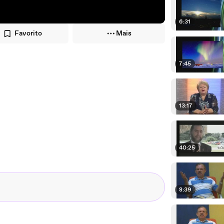
6:31
Favorito
Mais
7:45
13:17
40:25
8:39