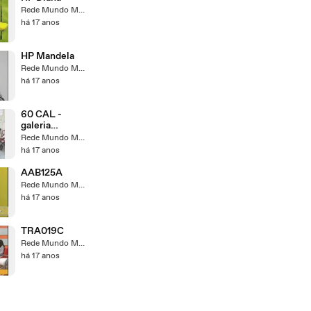
Rede Mundo Maior
há 17 anos
HP Mandela
Rede Mundo Maior
há 17 anos
60 CAL -
galeria
especiais
Rede Mundo Maior
tvmm
há 17 anos
AAB125A
Rede Mundo Maior
há 17 anos
TRA019C
Rede Mundo Maior
há 17 anos