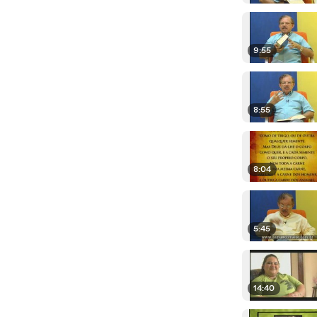
9:55
8:55
8:04
5:45
14:40