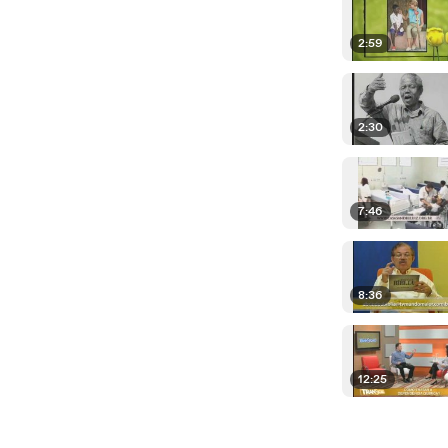
2:59
2:30
7:46
8:36
12:25