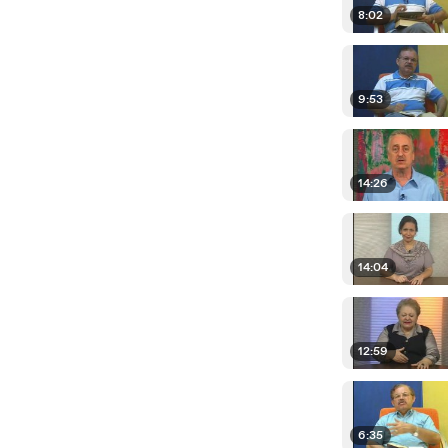
8:02
9:53
14:26
14:04
12:59
6:35