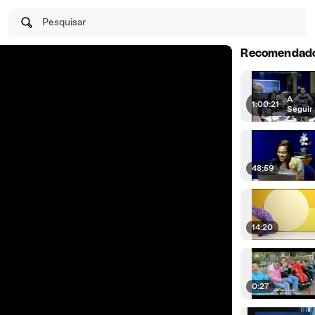
Pesquisar
Recomendad
A
1:00:21
|
Seguir
48:59
14:20
0:27