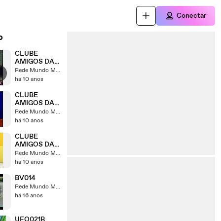
Conectar
o
CLUBE
AMIGOS DA
BOA NOVA
Rede Mundo Maior
04
há 10 anos
CLUBE
AMIGOS DA
BOA NOVA 1
Rede Mundo Maior
há 10 anos
CLUBE
AMIGOS DA
BOA NOVA 2
Rede Mundo Maior
há 10 anos
BV014
Rede Mundo Maior
há 16 anos
UFO021B