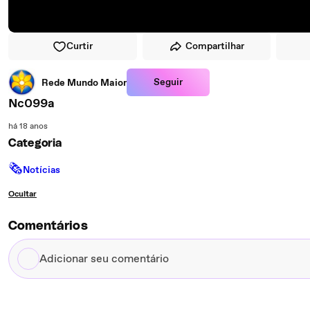
Curtir
Compartilhar
Seguir
Rede Mundo Maior
Nc099a
há 18 anos
Categoria
🗞
Notícias
Ocultar
Comentários
Adicionar
seu
comentário