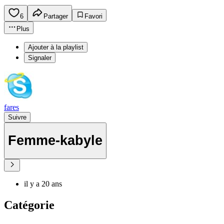
6
Partager
Favori
Plus
Ajouter à la playlist
Signaler
fares
Suivre
Femme-kabyle
il y a 20 ans
Catégorie