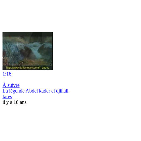
1:16
|
À suivre
La légende Abdel kader el djillali
fares
il y a 18 ans