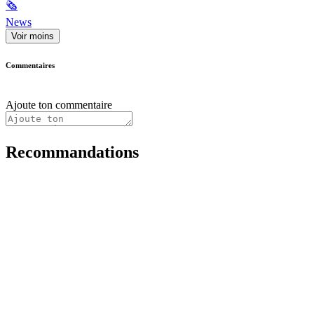
🗞
News
Voir moins
Commentaires
Ajoute ton commentaire
Recommandations