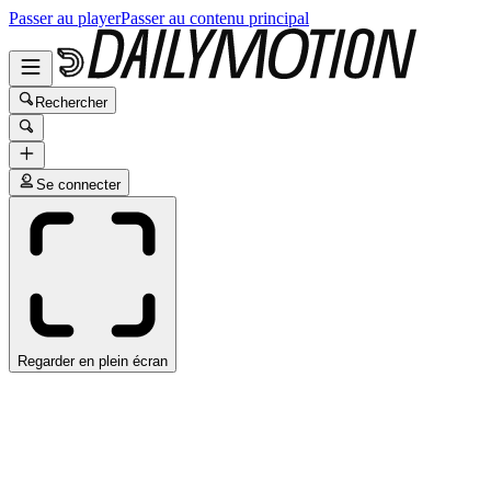
Passer au player
Passer au contenu principal
Rechercher
Se connecter
Regarder en plein écran