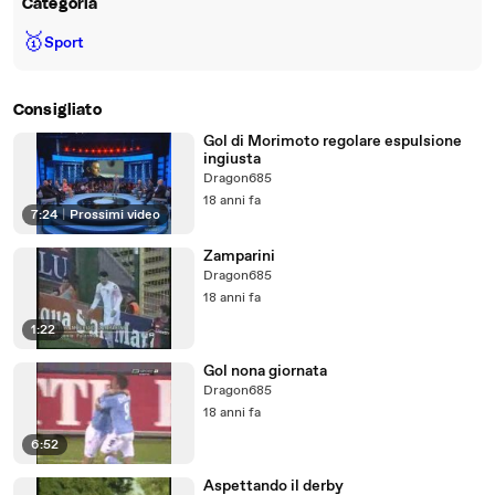
Categoria
🥇
Sport
Consigliato
Gol di Morimoto regolare espulsione
ingiusta
Dragon685
18 anni fa
7:24
|
Prossimi video
Zamparini
Dragon685
18 anni fa
1:22
Gol nona giornata
Dragon685
18 anni fa
6:52
Aspettando il derby