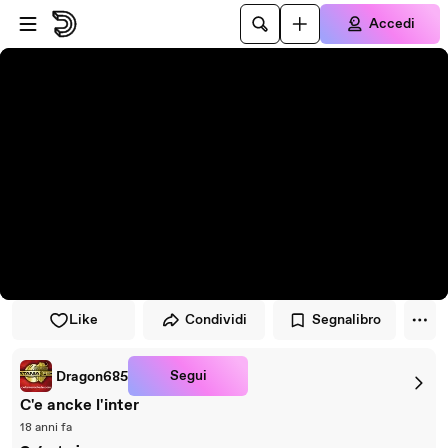
Vai al lettore
Passa al contenuto principale
Accedi
Like
Condividi
Segnalibro
Segui
Dragon685
C'e ancke l'inter
18 anni fa