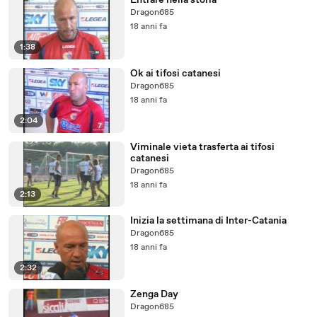
Entrare nella storia
Dragon685
18 anni fa
1:38
Ok ai tifosi catanesi
Dragon685
18 anni fa
2:04
Viminale vieta trasferta ai tifosi
catanesi
Dragon685
18 anni fa
2:13
Inizia la settimana di Inter-Catania
Dragon685
18 anni fa
2:32
Zenga Day
Dragon685