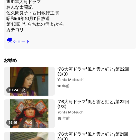
1981年大河ドラマ
おんな太閤記
佐久間良子・西田敏行主演
昭和56年10月11日放送
第40回 「たらちねの母よ」から
カテゴリ
🎥
ショート
お勧め
’76大河ドラマ「風と雲と虹と」第22回
(3/3)
Yohta Moteuchi
18 年前
10:24
|
次
’76大河ドラマ「風と雲と虹と」第22回
(1/3)
Yohta Moteuchi
18 年前
15:15
’76大河ドラマ「風と雲と虹と」第21回
(3/3)