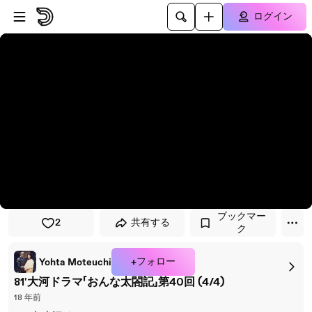
プレイヤーにスキップ
メインコンテンツにスキップ
ログイン
ブックマー
2
共有する
ク
+フォロー
Yohta Moteuchi
81'大河ドラマ「おんな太閤記」第40回 (4/4)
18 年前