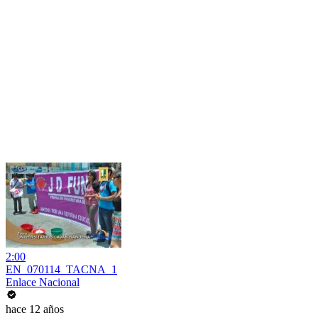
2:00
EN_070114_TACNA_1
Enlace Nacional
hace 12 años