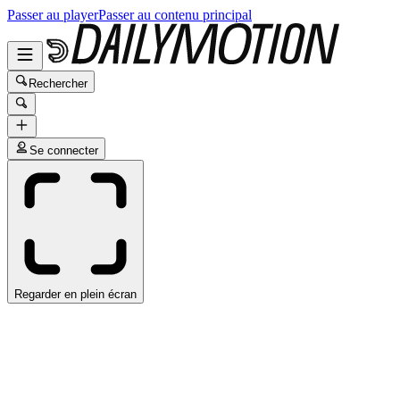
Passer au player
Passer au contenu principal
Rechercher
Se connecter
Regarder en plein écran