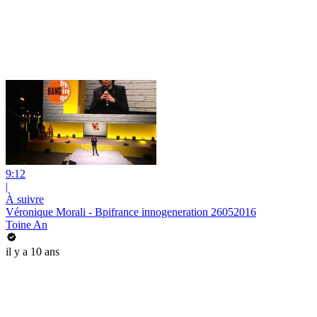
9:12
|
À suivre
Véronique Morali - Bpifrance innogeneration 26052016
Toine An
il y a 10 ans