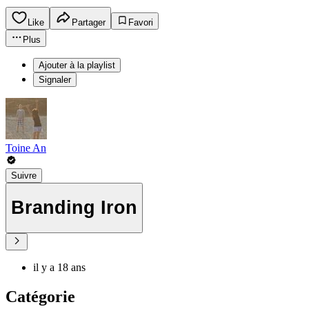
Like
Partager
Favori
Plus
Ajouter à la playlist
Signaler
Toine An
Suivre
Branding Iron
il y a 18 ans
Catégorie