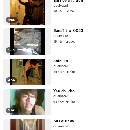
Bai hoc dau tien
quaivata8
19 năm trước
4:59
SansTitre_0033
quaivata8
19 năm trước
1:56
onizuka
quaivata8
19 năm trước
4:14
Yeu dai kho
quaivata8
19 năm trước
3:56
MOV01788
quaivata8