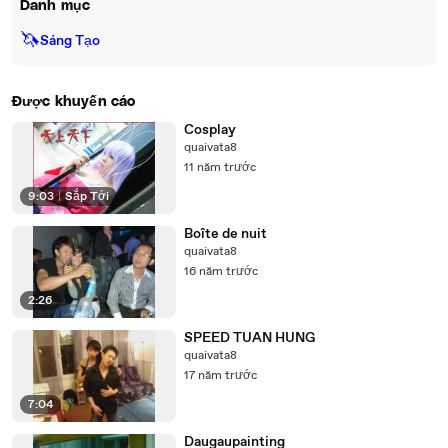
Danh mục
🦄
Sáng Tạo
Được khuyến cáo
Cosplay
quaivata8
11 năm trước
9:03
|
Sắp Tới
Boîte de nuit
quaivata8
16 năm trước
2:26
SPEED TUAN HUNG
quaivata8
17 năm trước
7:04
Daugaupainting