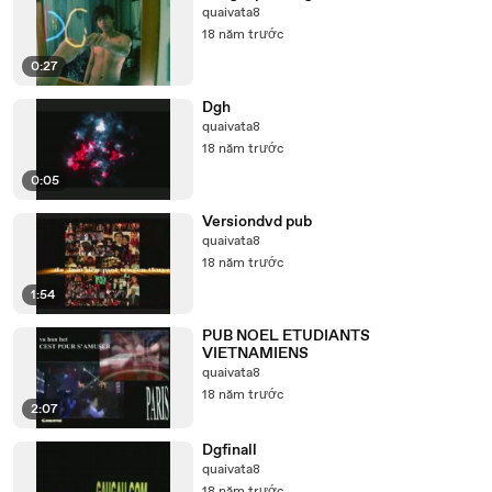
quaivata8
18 năm trước
0:27
Dgh
quaivata8
18 năm trước
0:05
Versiondvd pub
quaivata8
18 năm trước
1:54
PUB NOEL ETUDIANTS
VIETNAMIENS
quaivata8
18 năm trước
2:07
Dgfinall
quaivata8