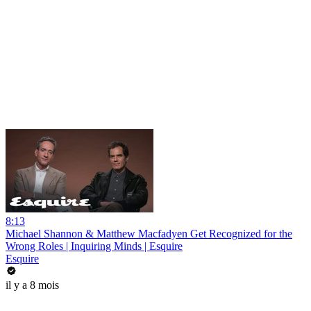
8:13
Michael Shannon & Matthew Macfadyen Get Recognized for the
Wrong Roles | Inquiring Minds | Esquire
Esquire
il y a 8 mois