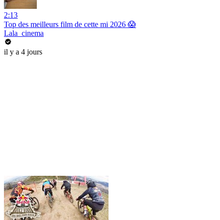
2:13
Top des meilleurs film de cette mi 2026 😱
Lala_cinema
il y a 4 jours