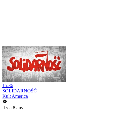
15:36
SOLIDARNOŚĆ
Kult America
il y a 8 ans