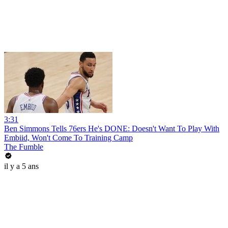
3:31
Ben Simmons Tells 76ers He's DONE: Doesn't Want To Play With
Embiid, Won't Come To Training Camp
The Fumble
il y a 5 ans