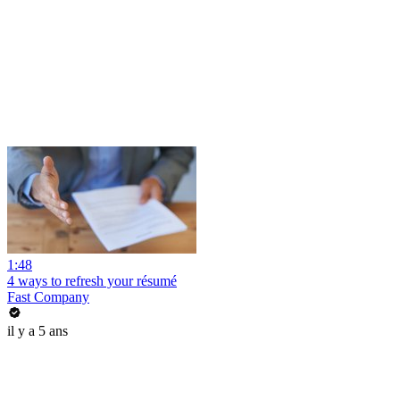
1:48
4 ways to refresh your résumé
Fast Company
il y a 5 ans