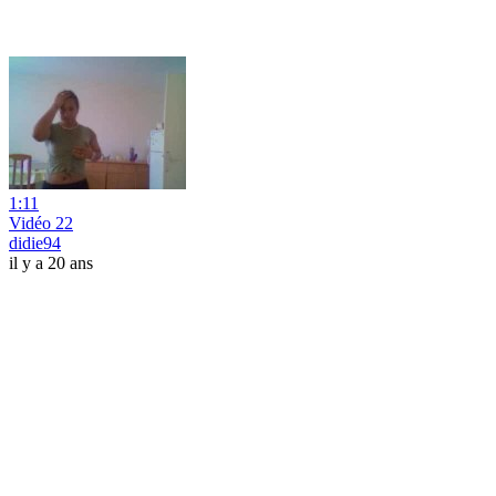
1:11
Vidéo 22
didie94
il y a 20 ans