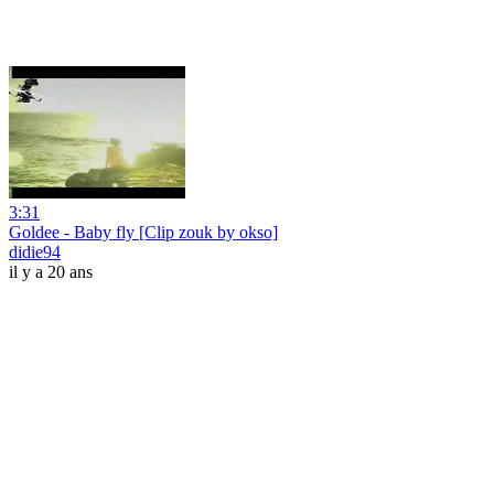
3:31
Goldee - Baby fly [Clip zouk by okso]
didie94
il y a 20 ans