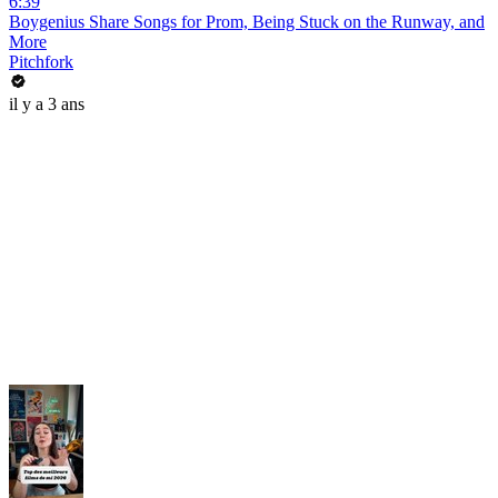
6:39
Boygenius Share Songs for Prom, Being Stuck on the Runway, and
More
Pitchfork
il y a 3 ans