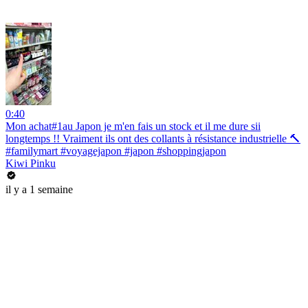
0:40
Mon achat#1au Japon je m'en fais un stock et il me dure sii
longtemps !! Vraiment ils ont des collants à résistance industrielle 🔨
#familymart #voyagejapon #japon #shoppingjapon
Kiwi Pinku
il y a 1 semaine