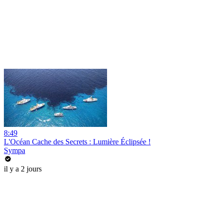
8:49
L'Océan Cache des Secrets : Lumière Éclipsée !
Sympa
il y a 2 jours