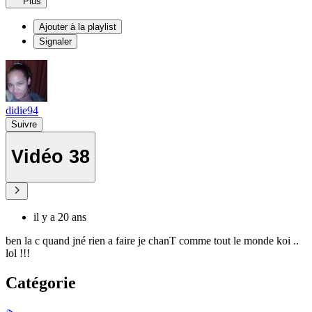
Plus
Ajouter à la playlist
Signaler
didie94
Suivre
Vidéo 38
il y a 20 ans
ben la c quand jné rien a faire je chanT comme tout le monde koi ..
lol !!!
Catégorie