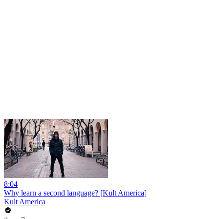
8:04
Why learn a second language? [Kult America]
Kult America