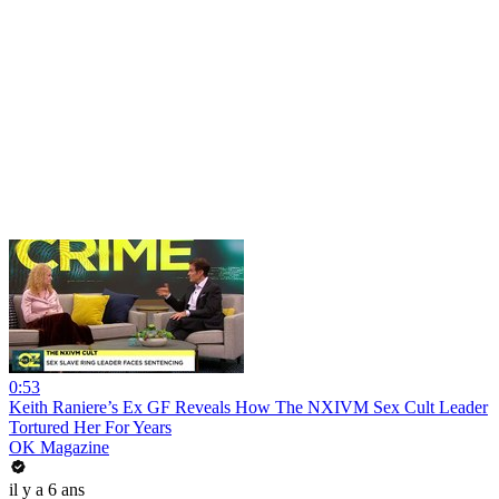
0:53
Keith Raniere’s Ex GF Reveals How The NXIVM Sex Cult Leader
Tortured Her For Years
OK Magazine
il y a 6 ans