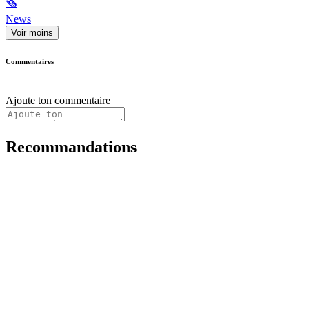
🗞
News
Voir moins
Commentaires
Ajoute ton commentaire
Recommandations