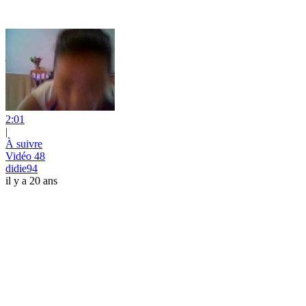
2:01
|
À suivre
Vidéo 48
didie94
il y a 20 ans