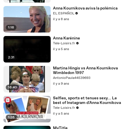
Anna Kournikova aviva la polémica
EL ESPAÑOL
il y a 8 ans
1:16
Anna Karénine
Tele-Loisirs.fr
il y a 5 ans
2:31
Martina Hingis vs Anna Kournikova
Wimbledon 1997
AntonioPaula44539693
il y a 9 ans
16:40
Selfies, sports et tenues sexy... Le
best of Instagram d'Anna Kournikova
Tele-Loisirs.fr
il y a 5 ans
1:26
MyTitle