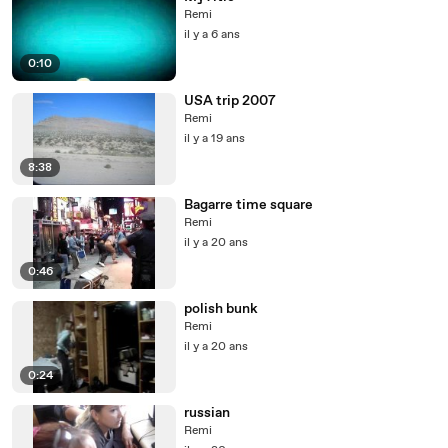
Remi
il y a 6 ans
0:10
USA trip 2007
Remi
il y a 19 ans
8:38
Bagarre time square
Remi
il y a 20 ans
0:46
polish bunk
Remi
il y a 20 ans
0:24
russian
Remi