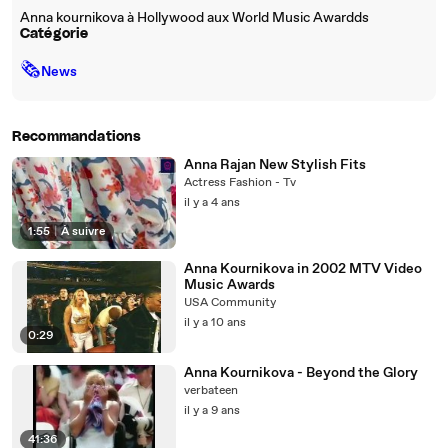
Anna kournikova à Hollywood aux World Music Awardds
Catégorie
🗞
News
Recommandations
Anna Rajan New Stylish Fits
Actress Fashion - Tv
il y a 4 ans
1:55
|
À suivre
Anna Kournikova in 2002 MTV Video
Music Awards
USA Community
il y a 10 ans
0:29
Anna Kournikova - Beyond the Glory
verbateen
il y a 9 ans
41:36