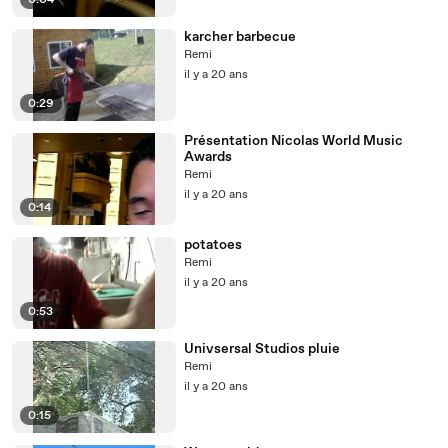
0:04
karcher barbecue
Remi
il y a 20 ans
0:29
Présentation Nicolas World Music
Awards
Remi
il y a 20 ans
0:14
potatoes
Remi
il y a 20 ans
0:53
Univsersal Studios pluie
Remi
il y a 20 ans
0:15