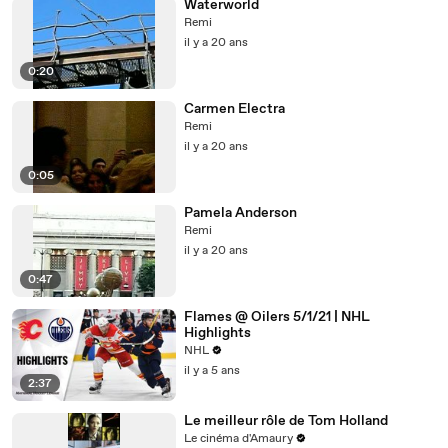
Waterworld
Remi
il y a 20 ans
0:20
Carmen Electra
Remi
il y a 20 ans
0:05
Pamela Anderson
Remi
il y a 20 ans
0:47
Flames @ Oilers 5/1/21 | NHL
Highlights
NHL
il y a 5 ans
2:37
Le meilleur rôle de Tom Holland
Le cinéma d'Amaury