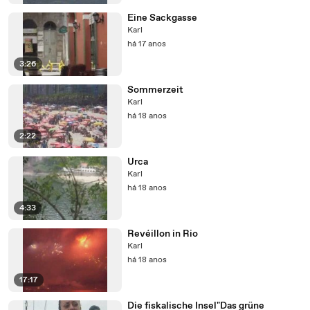
Eine Sackgasse
Karl
há 17 anos
3:26
Sommerzeit
Karl
há 18 anos
2:22
Urca
Karl
há 18 anos
4:33
Revéillon in Rio
Karl
há 18 anos
17:17
Die fiskalische Insel"Das grüne