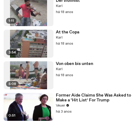
Der violinist
Karl
há 18 anos
1:11
At the Copa
Karl
há 18 anos
3:54
Von oben bis unten
Karl
há 18 anos
5:08
Former Aide Claims She Was Asked to
Make a ‘Hit List’ For Trump
Veuer
há 3 anos
0:51