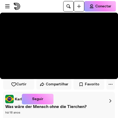
Pular para o player
Ir para o conteúdo principal
Conectar
Curtir
Compartilhar
Favorito
Seguir
Karl
Was wäre der Mensch ohne die Tierchen?
há 18 anos