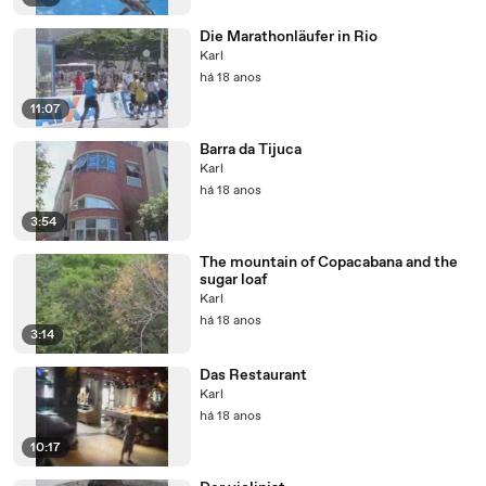
Die Marathonläufer in Rio
Karl
há 18 anos
11:07
Barra da Tijuca
Karl
há 18 anos
3:54
The mountain of Copacabana and the
sugar loaf
Karl
há 18 anos
3:14
Das Restaurant
Karl
há 18 anos
10:17