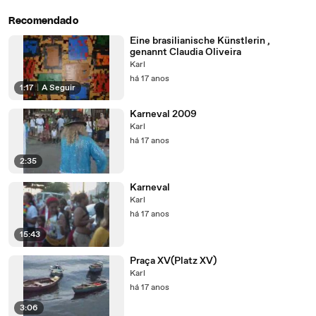
Recomendado
Eine brasilianische Künstlerin ,
genannt Claudia Oliveira
Karl
há 17 anos
1:17
|
A Seguir
Karneval 2009
Karl
há 17 anos
2:35
Karneval
Karl
há 17 anos
15:43
Praça XV(Platz XV)
Karl
há 17 anos
3:06