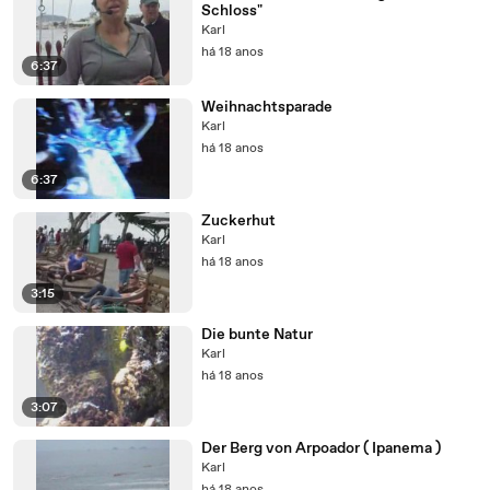
Schloss"
Karl
há 18 anos
6:37
Weihnachtsparade
Karl
há 18 anos
6:37
Zuckerhut
Karl
há 18 anos
3:15
Die bunte Natur
Karl
há 18 anos
3:07
Der Berg von Arpoador ( Ipanema )
Karl