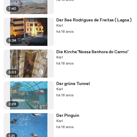
há 18 anos
7:40
Der See Rodrigues de Freitas ( Lagoa )
Karl
há 18 anos
5:34
Die Kirche"Nossa Senhora do Carmo"
Karl
há 18 anos
5:03
Der grüne Tunnel
Karl
há 18 anos
2:29
Der Pinguin
Karl
há 18 anos
1:31