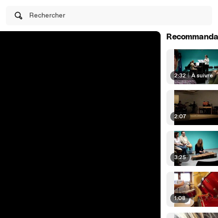
Rechercher
Recommanda
2:32
|
À suivre
2:07
3:25
1:08