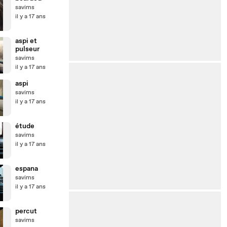
savims
il y a 17 ans
aspi et
pulseur
savims
il y a 17 ans
aspi
savims
il y a 17 ans
étude
savims
il y a 17 ans
espana
savims
il y a 17 ans
percut
savims