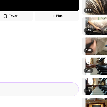
2:29
Favori
Plus
1:59
0:51
0:44
1:18