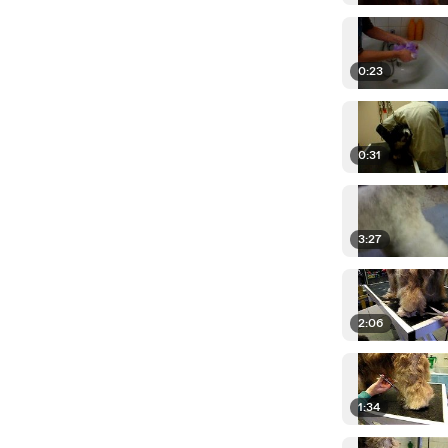
0:23
0:31
3:27
2:06
1:34