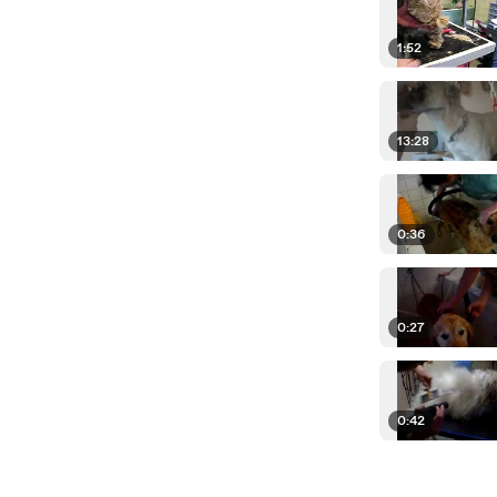
1:52
13:28
0:36
0:27
0:42