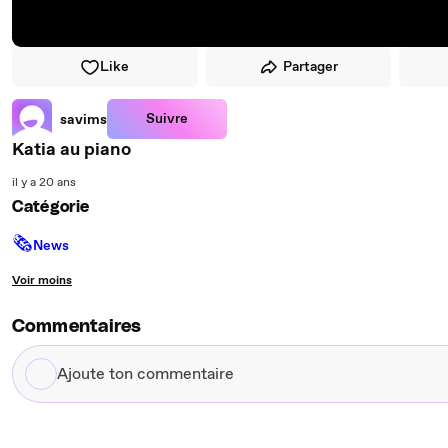
Like
Partager
Suivre
savims
Katia au piano
il y a 20 ans
Catégorie
🗞
News
Voir moins
Commentaires
Ajoute
ton
commentaire