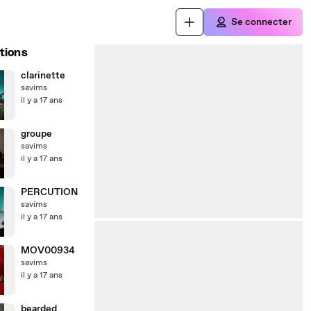
Se connecter
tions
clarinette
savims
il y a 17 ans
groupe
savims
il y a 17 ans
PERCUTION
savims
il y a 17 ans
MOV00934
savims
il y a 17 ans
bearded