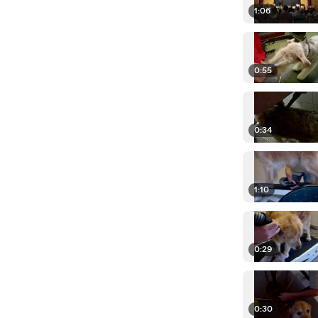
1:06
0:55
0:34
1:10
0:29
0:30