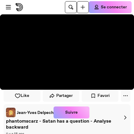
Passer au player
Passer au contenu principal
Se connecter
Like
Partager
Favori
Suivre
Jean-Yves Delpech
phantomscarz - Satan has a question - Analyse
backward