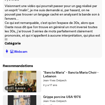
il y a 18 ans
Visionnant une vidéo qui pourrait passer pour un gag réalisé par
un esprit "malin", je me suis demandé si, par hasard, on ne
pouvait pas trouver un langage caché en analysant la bande son à
l'envers...
Ce qui est remarquable, c'est qu'en l'espace de 30s, alors que
Oaste nous dit que l'on trouve en général un mot inversé toutes
les 30s, j'ai trouvé 3 séries de mots parfaitement clairement
prononcés, et qui n'appellent à aucune interprétation, qui plus est
!!!
Catégorie
️👩‍💻️
Webcam
Recommandations
"Sancta Maria" - Sancta Maria Choir -
Lebanon
Jean-Yves Delpech
il y a 17 ans
6:27
|
À suivre
Grippe porcine USA 1976
Jean-Yves Delpech