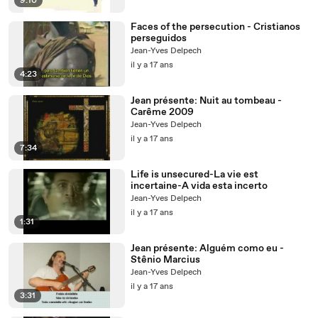
9:10
Faces of the persecution - Cristianos
perseguidos
Jean-Yves Delpech
il y a 17 ans
4:23
Jean présente: Nuit au tombeau -
Carême 2009
Jean-Yves Delpech
il y a 17 ans
7:34
Life is unsecured-La vie est
incertaine-A vida esta incerto
Jean-Yves Delpech
il y a 17 ans
1:31
Jean présente: Alguém como eu -
Stênio Marcius
Jean-Yves Delpech
il y a 17 ans
3:31