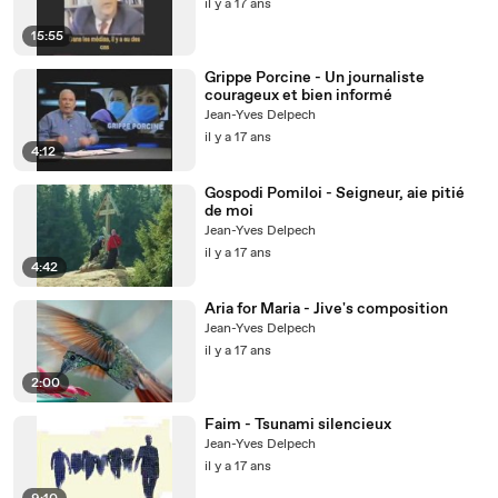
il y a 17 ans
15:55
Grippe Porcine - Un journaliste
courageux et bien informé
Jean-Yves Delpech
il y a 17 ans
4:12
Gospodi Pomiloi - Seigneur, aie pitié
de moi
Jean-Yves Delpech
il y a 17 ans
4:42
Aria for Maria - Jive's composition
Jean-Yves Delpech
il y a 17 ans
2:00
Faim - Tsunami silencieux
Jean-Yves Delpech
il y a 17 ans