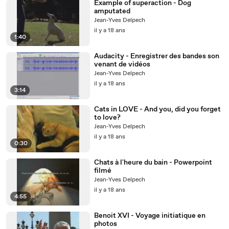
Example of superaction - Dog
amputated
Jean-Yves Delpech
il y a 18 ans
1:40
Audacity - Enregistrer des bandes son
venant de vidéos
Jean-Yves Delpech
il y a 18 ans
3:14
Cats in LOVE - And you, did you forget
to love?
Jean-Yves Delpech
il y a 18 ans
0:30
Chats à l'heure du bain - Powerpoint
filmé
Jean-Yves Delpech
il y a 18 ans
4:55
Benoit XVI - Voyage initiatique en
photos