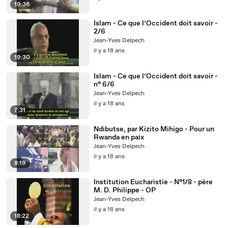
19:36
Islam - Ce que l’Occident doit savoir -
2/6
Jean-Yves Delpech
il y a 18 ans
19:30
Islam - Ce que l’Occident doit savoir -
n° 6/6
Jean-Yves Delpech
il y a 18 ans
7:31
Ndibutse, par Kizito Mihigo - Pour un
Rwanda en paix
Jean-Yves Delpech
il y a 18 ans
8:19
Institution Eucharistie - N°1/8 - père
M. D. Philippe - OP
Jean-Yves Delpech
il y a 18 ans
18:22