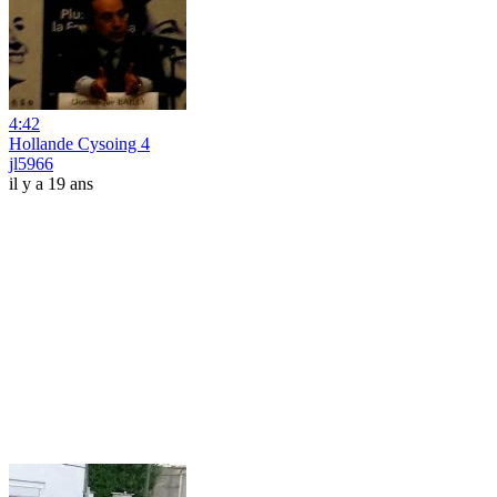
4:42
Hollande Cysoing 4
jl5966
il y a 19 ans