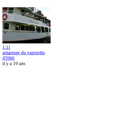
1:11
amarrage du vaporetto
jl5966
il y a 19 ans