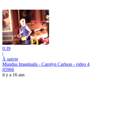
0:39
|
À suivre
Mundus Imaginalis - Carolyn Carlson - video 4
jl5966
il y a 16 ans