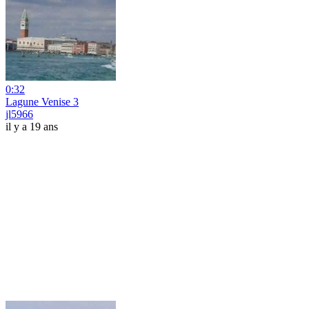
0:32
Lagune Venise 3
jl5966
il y a 19 ans