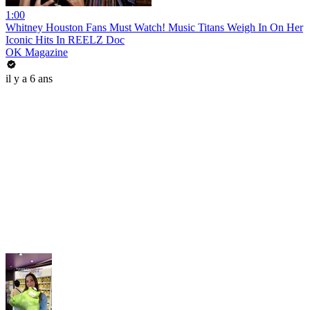
1:00
Whitney Houston Fans Must Watch! Music Titans Weigh In On Her
Iconic Hits In REELZ Doc
OK Magazine
il y a 6 ans