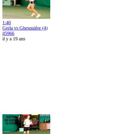
1:40
Grela vs Ghesquière (4)
jl5966
il y a 19 ans