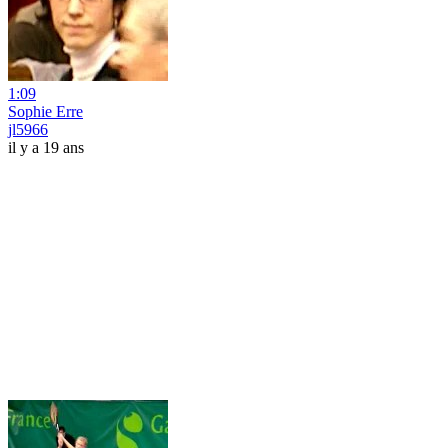
1:09
Sophie Erre
jl5966
il y a 19 ans