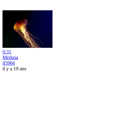
0:31
Medusa
jl5966
il y a 19 ans