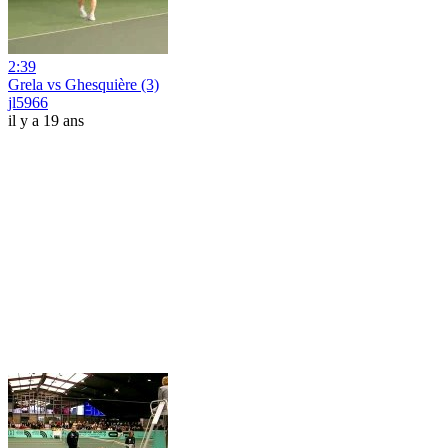
2:39
Grela vs Ghesquière (3)
jl5966
il y a 19 ans