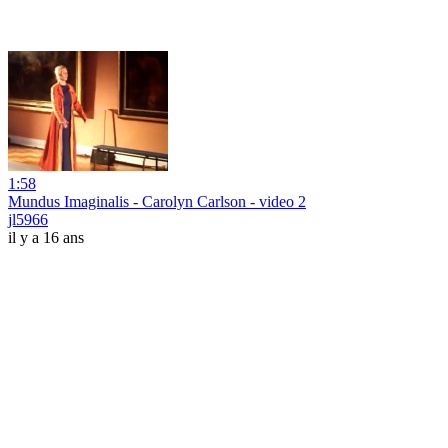
1:58
Mundus Imaginalis - Carolyn Carlson - video 2
jl5966
il y a 16 ans