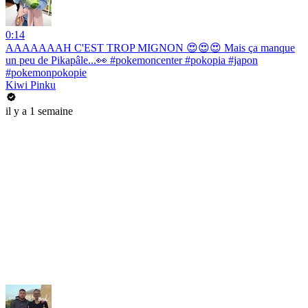
0:14
AAAAAAAH C'EST TROP MIGNON 😍😍😍 Mais ça manque
un peu de Pikapâle...👀 #pokemoncenter #pokopia #japon
#pokemonpokopie
Kiwi Pinku
il y a 1 semaine