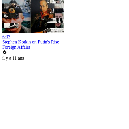
6:33
Stephen Kotkin on Putin's Rise
Foreign Affairs
il y a 11 ans