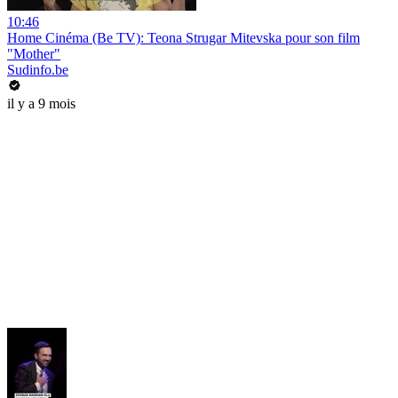
10:46
Home Cinéma (Be TV): Teona Strugar Mitevska pour son film
"Mother"
Sudinfo.be
il y a 9 mois