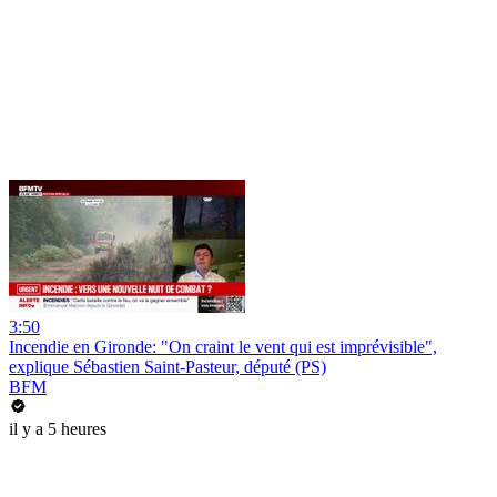
3:50
Incendie en Gironde: "On craint le vent qui est imprévisible",
explique Sébastien Saint-Pasteur, député (PS)
BFM
il y a 5 heures