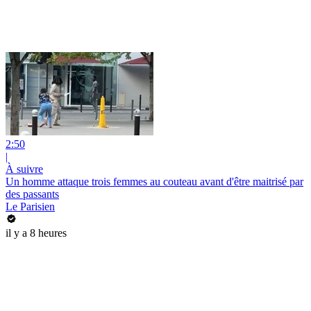
2:50
|
À suivre
Un homme attaque trois femmes au couteau avant d'être maitrisé par
des passants
Le Parisien
il y a 8 heures