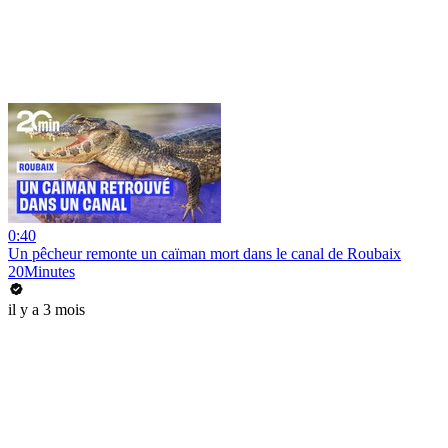
0:40
Un pêcheur remonte un caïman mort dans le canal de Roubaix
20Minutes
il y a 3 mois