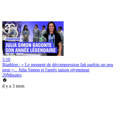
5:10
Biathlon : « Le moment de décompression fait parfois un peu
peur »... Julia Simon et l'après saison olympique
20Minutes
il y a 3 mois