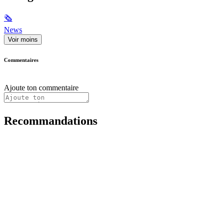
🗞
News
Voir moins
Commentaires
Ajoute ton commentaire
Recommandations