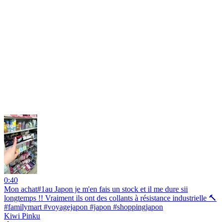
0:40
Mon achat#1au Japon je m'en fais un stock et il me dure sii
longtemps !! Vraiment ils ont des collants à résistance industrielle 🔨
#familymart #voyagejapon #japon #shoppingjapon
Kiwi Pinku