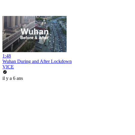
1:48
Wuhan During and After Lockdown
VICE
il y a 6 ans