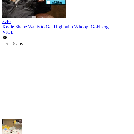
3:46
Kodie Shane Wants to Get High with Whoopi Goldberg
VICE
il y a 6 ans