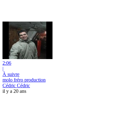
2:06
|
À suivre
molo fréro production
Cédric Cédric
il y a 20 ans