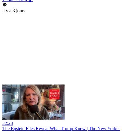
il y a 3 jours
32:23
The Epstein Files Reveal What Trump Knew | The New Yorker