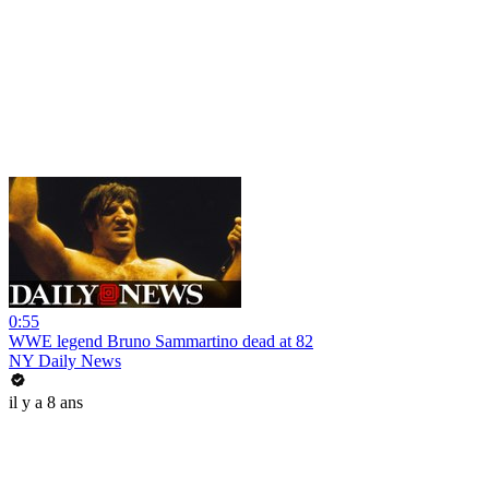
0:55
WWE legend Bruno Sammartino dead at 82
NY Daily News
il y a 8 ans