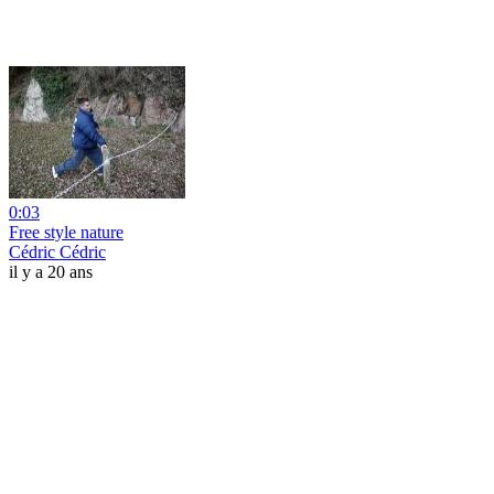
0:03
Free style nature
Cédric Cédric
il y a 20 ans