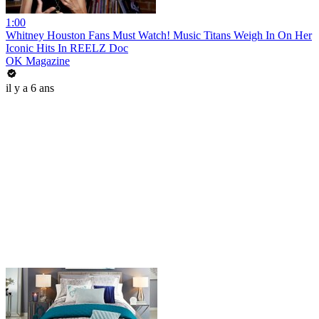
1:00
Whitney Houston Fans Must Watch! Music Titans Weigh In On Her
Iconic Hits In REELZ Doc
OK Magazine
il y a 6 ans