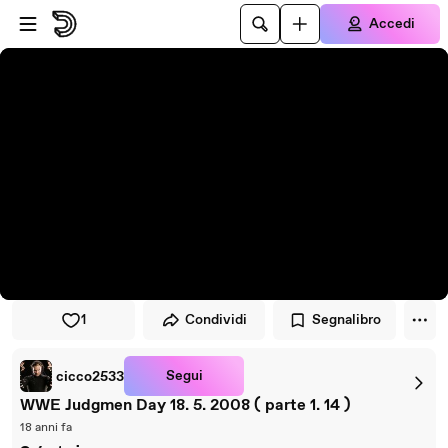
Vai al lettore
Passa al contenuto principale
Accedi
1
Condividi
Segnalibro
Segui
cicco2533
WWE Judgmen Day 18. 5. 2008 ( parte 1. 14 )
18 anni fa