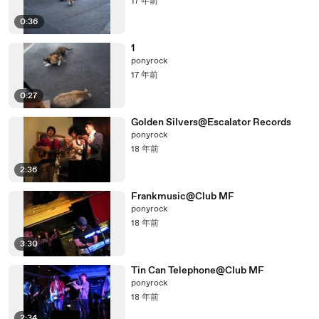
17 年前
0:36
1
ponyrock
17 年前
0:27
Golden Silvers@Escalator Records
ponyrock
18 年前
2:36
Frankmusic@Club MF
ponyrock
18 年前
3:30
Tin Can Telephone@Club MF
ponyrock
18 年前
2:34