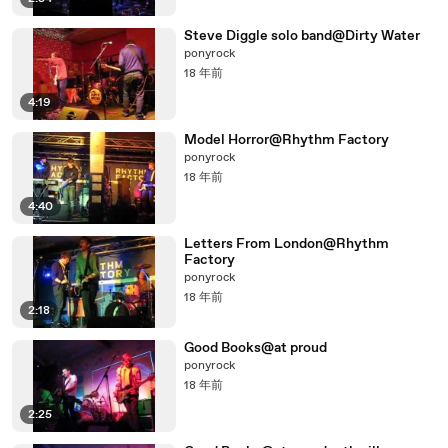
Steve Diggle solo band@Dirty Water
ponyrock
18 年前
4:19
Model Horror@Rhythm Factory
ponyrock
18 年前
4:40
Letters From London@Rhythm
Factory
ponyrock
18 年前
2:18
Good Books@at proud
ponyrock
18 年前
2:25