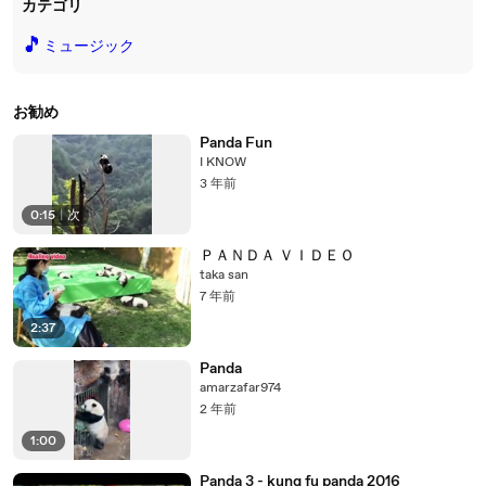
カテゴリ
🎵
ミュージック
お勧め
Panda Fun
I KNOW
3 年前
0:15
|
次
ＰＡＮＤＡ ＶＩＤＥＯ
taka san
7 年前
2:37
Panda
amarzafar974
2 年前
1:00
Panda 3 - kung fu panda 2016