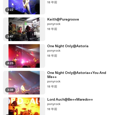
18 年前
3:22
Keith@Puregroove
ponyrock
18 年前
3:47
One Night Only@Astoria
ponyrock
18 年前
4:25
One Night Only@Astoria++You And
Me++
ponyrock
18 年前
3:38
Lord Auch@Be++Maredo++
ponyrock
18 年前