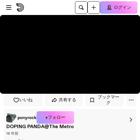
プレイヤーにスキップ
メインコンテンツにスキップ
ログイン
ブックマー
いいね
共有する
ク
+フォロー
ponyrock
DOPING PANDA@The Metro
18 年前