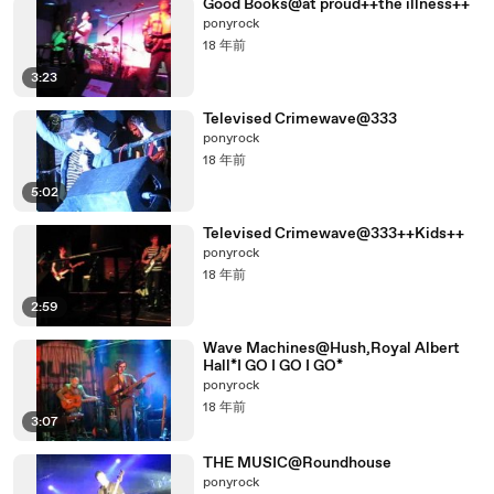
Good Books@at proud++the illness++
ponyrock
18 年前
3:23
Televised Crimewave@333
ponyrock
18 年前
5:02
Televised Crimewave@333++Kids++
ponyrock
18 年前
2:59
Wave Machines@Hush,Royal Albert
Hall*I GO I GO I GO*
ponyrock
18 年前
3:07
THE MUSIC@Roundhouse
ponyrock