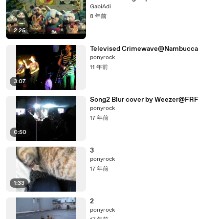
GabiAdi
8 年前
2:25
Televised Crimewave@Nambucca
ponyrock
11 年前
3:07
Song2 Blur cover by Weezer@FRF
ponyrock
17 年前
0:50
3
ponyrock
17 年前
1:33
2
ponyrock