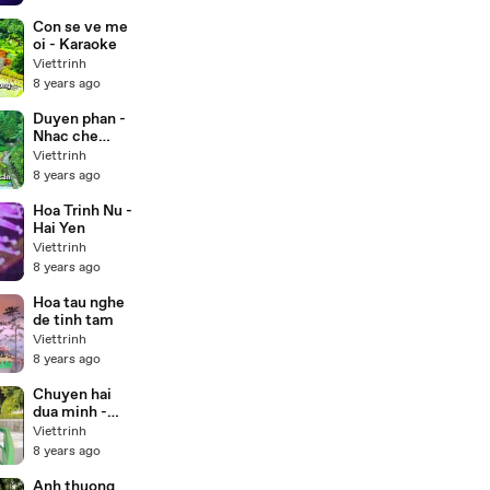
Con se ve me
oi - Karaoke
Viettrinh
8 years ago
Duyen phan -
Nhac che
(Karaoke)
Viettrinh
8 years ago
Hoa Trinh Nu -
Hai Yen
Viettrinh
8 years ago
Hoa tau nghe
de tinh tam
Viettrinh
8 years ago
Chuyen hai
dua minh -
Duong hong
Viettrinh
loan
8 years ago
Anh thuong