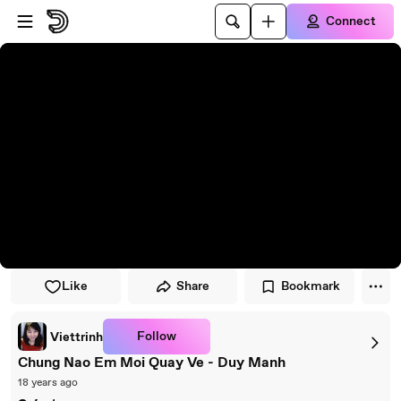
Skip to player
Skip to main content
Connect
Like
Share
Bookmark
Follow
Viettrinh
Chung Nao Em Moi Quay Ve - Duy Manh
18 years ago