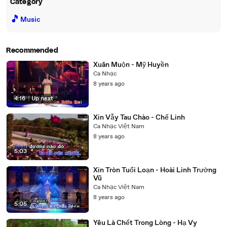
Category
🎵
Music
Recommended
Xuân Muộn - Mỹ Huyền
Ca Nhạc
8 years ago
4:16
|
Up next
Xin Vẫy Tau Chào - Chế Linh
Ca Nhạc Việt Nam
8 years ago
5:03
Xin Tròn Tuổi Loạn - Hoài Linh Trường
Vũ
Ca Nhạc Việt Nam
8 years ago
5:05
Yêu Là Chết Trong Lòng - Hạ Vy