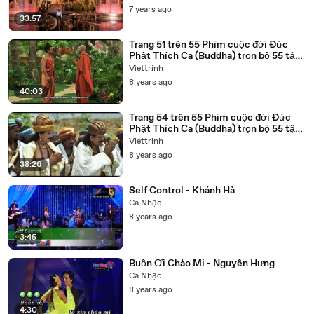
7 years ago
33:57
Trang 51 trên 55 Phim cuộc đời Đức
Phật Thích Ca (Buddha) trọn bộ 55 tập
lồng tiếng
Viettrinh
8 years ago
40:03
Trang 54 trên 55 Phim cuộc đời Đức
Phật Thích Ca (Buddha) trọn bộ 55 tập
lồng tiếng
Viettrinh
8 years ago
38:26
Self Control - Khánh Hà
Ca Nhạc
8 years ago
3:45
Buồn Ơi Chào Mi - Nguyên Hưng
Ca Nhạc
8 years ago
4:30