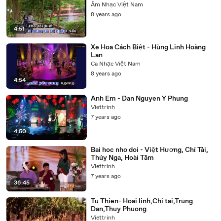
Âm Nhạc Việt Nam
8 years ago
4:51
Xe Hoa Cách Biệt - Hùng Linh Hoàng
Lan
Ca Nhạc Việt Nam
8 years ago
4:54
Anh Em - Dan Nguyen Y Phung
Viettrinh
7 years ago
4:50
Bai hoc nho doi - Việt Hương, Chí Tài,
Thúy Nga, Hoài Tâm
Viettrinh
7 years ago
36:45
Tu Thien- Hoai linh,Chi tai,Trung
Dan,Thuy Phuong
Viettrinh