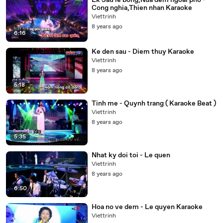
Lk Sau le bong,Nua dem ngoai pho -
Cong nghia,Thien nhan Karaoke
Viettrinh
8 years ago
6:16
Ke den sau - Diem thuy Karaoke
Viettrinh
8 years ago
5:18
Tinh me - Quynh trang ( Karaoke Beat )
Viettrinh
8 years ago
5:35
Nhat ky doi toi - Le quen
Viettrinh
8 years ago
6:50
Hoa no ve dem - Le quyen Karaoke
Viettrinh