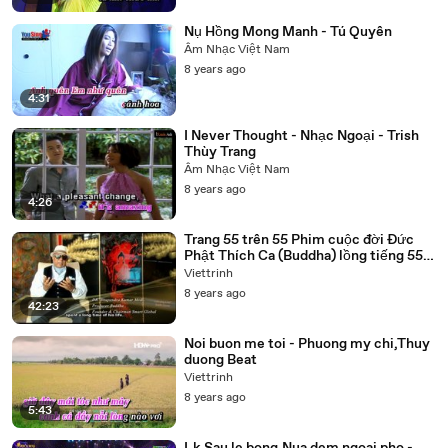
Nụ Hồng Mong Manh - Tú Quyên
Âm Nhạc Việt Nam
8 years ago
4:31
I Never Thought - Nhạc Ngoại - Trish
Thùy Trang
Âm Nhạc Việt Nam
8 years ago
4:26
Trang 55 trên 55 Phim cuộc đời Đức
Phật Thích Ca (Buddha) lồng tiếng 55
tập trọn bộ
Viettrinh
8 years ago
42:23
Noi buon me toi - Phuong my chi,Thuy
duong Beat
Viettrinh
8 years ago
5:43