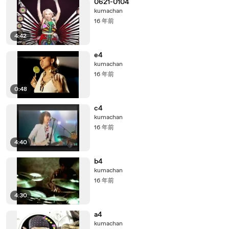
0621-0104
kumachan
16 年前
4:42
e4
kumachan
16 年前
0:48
c4
kumachan
16 年前
4:40
b4
kumachan
16 年前
4:30
a4
kumachan