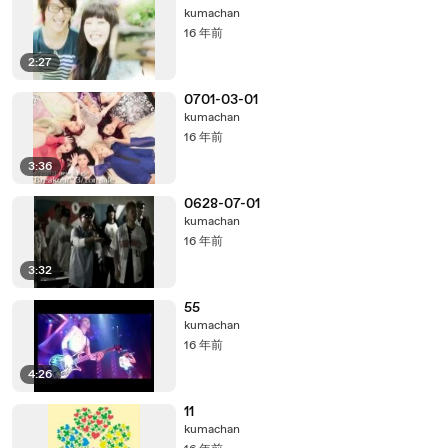
kumachan
16 年前
2:27
0701-03-01
kumachan
16 年前
3:36
0628-07-01
kumachan
16 年前
3:32
55
kumachan
16 年前
4:26
11
kumachan