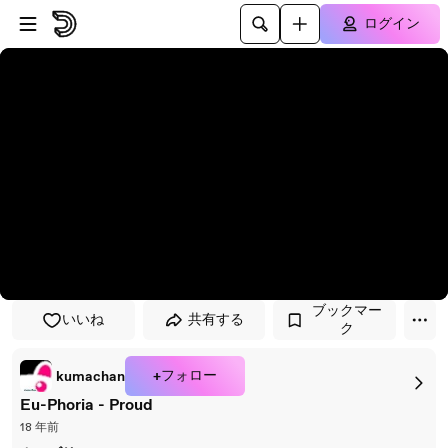
プレイヤーにスキップ
メインコンテンツにスキップ
ログイン
ブックマー
いいね
共有する
ク
+フォロー
kumachan
Eu-Phoria - Proud
18 年前