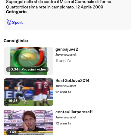
Supergol nella sfida contro il Milan al Comunale di Torino.
Quattordicesima rete in campionato. 12 Aprile 2008
Categoria
🥇
Sport
Consigliato
genoajuve2
Juvenewsnet
11 anni fa
50:34
|
Prossimi video
BestGolJuve2014
Juvenewsnet
12 anni fa
16:23
contevillarperosa11
Juvenewsnet
12 anni fa
0:49