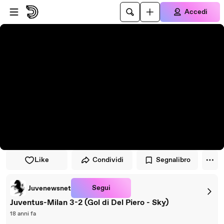
Vai al lettore
Passa al contenuto principale
Accedi
Like
Condividi
Segnalibro
Segui
Juvenewsnet
Juventus-Milan 3-2 (Gol di Del Piero - Sky)
18 anni fa