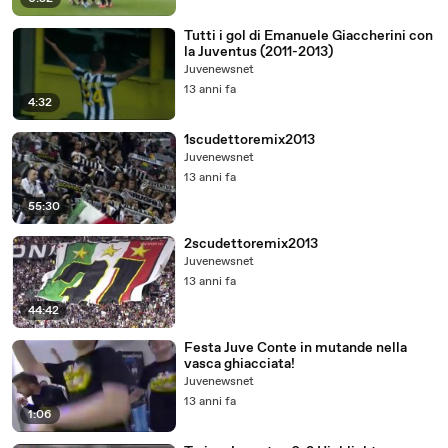
Tutti i gol di Emanuele Giaccherini con
la Juventus (2011-2013)
Juvenewsnet
13 anni fa
4:32
1scudettoremix2013
Juvenewsnet
13 anni fa
55:30
2scudettoremix2013
Juvenewsnet
13 anni fa
44:42
Festa Juve Conte in mutande nella
vasca ghiacciata!
Juvenewsnet
13 anni fa
1:06