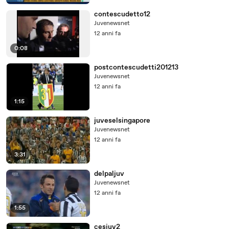
contescudetto12
Juvenewsnet
12 anni fa
0:08
postcontescudetti201213
Juvenewsnet
12 anni fa
1:15
juveselsingapore
Juvenewsnet
12 anni fa
3:31
delpaljuv
Juvenewsnet
12 anni fa
1:55
cesjuv2