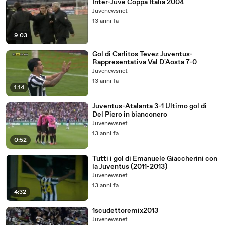
Inter-Juve Coppa Italia 2004
Juvenewsnet
13 anni fa
9:03
Gol di Carlitos Tevez Juventus-
Rappresentativa Val D'Aosta 7-0
Juvenewsnet
13 anni fa
1:14
Juventus-Atalanta 3-1 Ultimo gol di
Del Piero in bianconero
Juvenewsnet
13 anni fa
0:52
Tutti i gol di Emanuele Giaccherini con
la Juventus (2011-2013)
Juvenewsnet
13 anni fa
4:32
1scudettoremix2013
Juvenewsnet