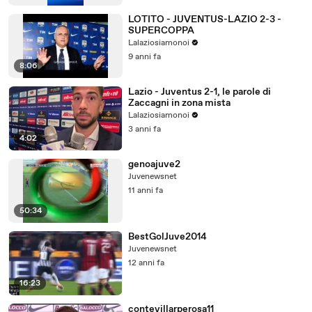
LOTITO - JUVENTUS-LAZIO 2-3 -
SUPERCOPPA
Lalaziosiamonoi
9 anni fa
8:06
Lazio - Juventus 2-1, le parole di
Zaccagni in zona mista
Lalaziosiamonoi
3 anni fa
4:02
genoajuve2
Juvenewsnet
11 anni fa
50:34
BestGolJuve2014
Juvenewsnet
12 anni fa
16:23
contevillarperosa11