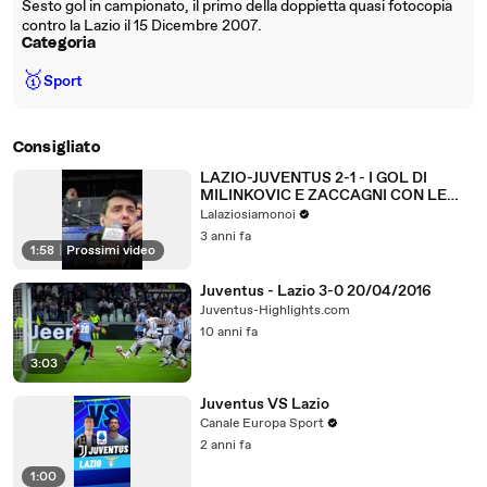
Sesto gol in campionato, il primo della doppietta quasi fotocopia
contro la Lazio il 15 Dicembre 2007.
Categoria
🥇
Sport
Consigliato
LAZIO-JUVENTUS 2-1 - I GOL DI
MILINKOVIC E ZACCAGNI CON LE
URLA DI ZAPPULLA
Lalaziosiamonoi
3 anni fa
1:58
|
Prossimi video
Juventus - Lazio 3-0 20/04/2016
Juventus-Highlights.com
10 anni fa
3:03
Juventus VS Lazio
Canale Europa Sport
2 anni fa
1:00