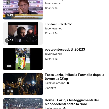
Juvenewsnet
12 anni fa
0:49
contescudetto12
Juvenewsnet
12 anni fa
0:08
postcontescudetti201213
Juvenewsnet
12 anni fa
1:15
Festa Lazio, i tifosi a Formello dopo la
Juventus (2)sp
Lalaziosiamonoi
9 anni fa
0:26
Roma - Lazio, i festeggiamenti dei
biancocelesti sotto la Nord
Lazionews.eu