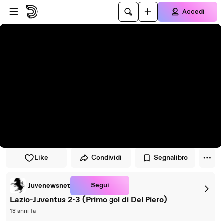
Vai al lettore
Passa al contenuto principale
Accedi
Like
Condividi
Segnalibro
Segui
Juvenewsnet
Lazio-Juventus 2-3 (Primo gol di Del Piero)
18 anni fa