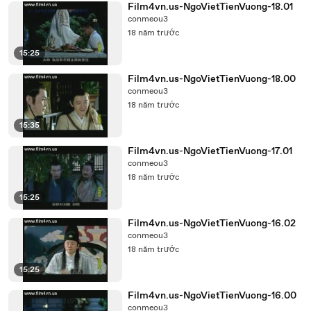
Film4vn.us-NgoVietTienVuong-18.01
conmeou3
18 năm trước
15:25
Film4vn.us-NgoVietTienVuong-18.00
conmeou3
18 năm trước
15:35
Film4vn.us-NgoVietTienVuong-17.01
conmeou3
18 năm trước
15:25
Film4vn.us-NgoVietTienVuong-16.02
conmeou3
18 năm trước
15:25
Film4vn.us-NgoVietTienVuong-16.00
conmeou3