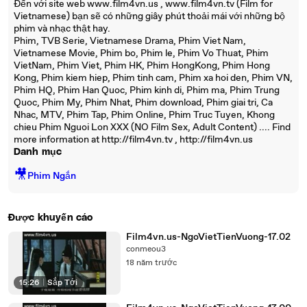
Đến với site web www.film4vn.us , www.film4vn.tv (Film for
Vietnamese) bạn sẽ có những giây phút thoải mái với những bộ
phim và nhạc thật hay.
Phim, TVB Serie, Vietnamese Drama, Phim Viet Nam,
Vietnamese Movie, Phim bo, Phim le, Phim Vo Thuat, Phim
VietNam, Phim Viet, Phim HK, Phim HongKong, Phim Hong
Kong, Phim kiem hiep, Phim tinh cam, Phim xa hoi den, Phim VN,
Phim HQ, Phim Han Quoc, Phim kinh di, Phim ma, Phim Trung
Quoc, Phim My, Phim Nhat, Phim download, Phim giai tri, Ca
Nhac, MTV, Phim Tap, Phim Online, Phim Truc Tuyen, Khong
chieu Phim Nguoi Lon XXX (NO Film Sex, Adult Content) .... Find
more information at http://film4vn.tv , http://film4vn.us
Danh mục
🎥
Phim Ngắn
Được khuyến cáo
Film4vn.us-NgoVietTienVuong-17.02
conmeou3
18 năm trước
15:26
|
Sắp Tới