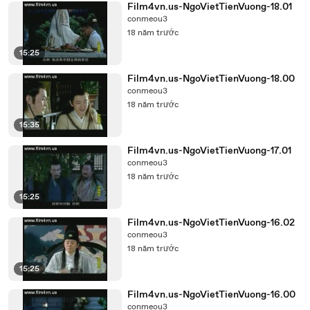
Film4vn.us-NgoVietTienVuong-18.01
conmeou3
18 năm trước
15:25
Film4vn.us-NgoVietTienVuong-18.00
conmeou3
18 năm trước
15:35
Film4vn.us-NgoVietTienVuong-17.01
conmeou3
18 năm trước
15:25
Film4vn.us-NgoVietTienVuong-16.02
conmeou3
18 năm trước
15:25
Film4vn.us-NgoVietTienVuong-16.00
conmeou3