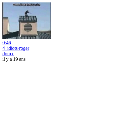
0:46
4_idiots-roger
dom c
il y a 19 ans