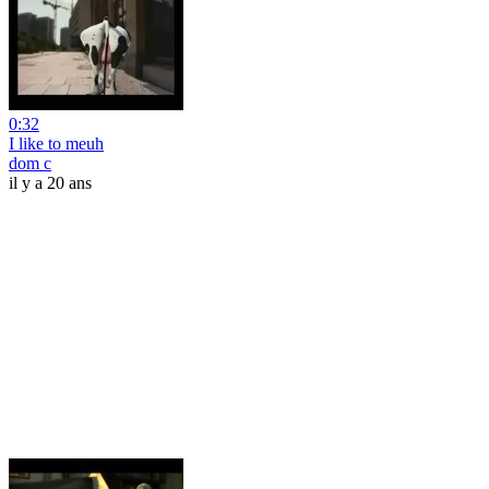
0:32
I like to meuh
dom c
il y a 20 ans