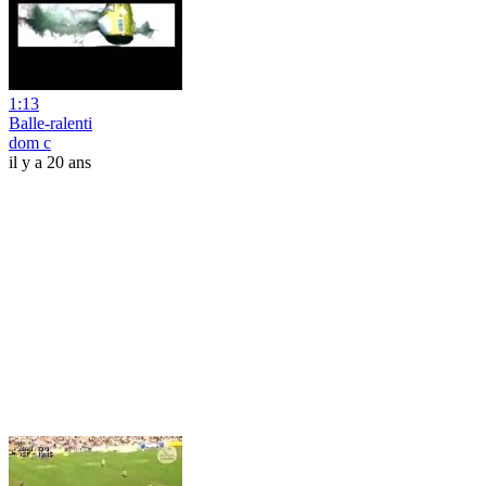
1:13
Balle-ralenti
dom c
il y a 20 ans