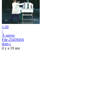
1:20
|
À suivre
File-25459456
dom c
il y a 19 ans