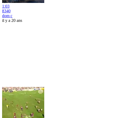
1:03
8340
dom c
il y a 20 ans