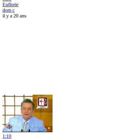
Euflorie
dom c
il y a 20 ans
1:10