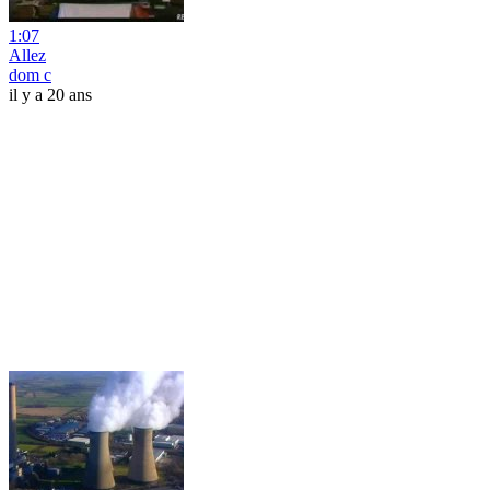
1:07
Allez
dom c
il y a 20 ans