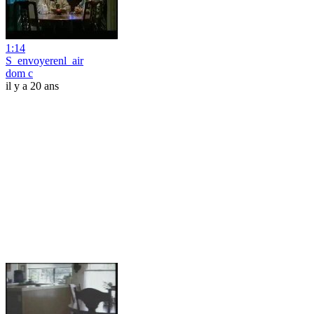
1:14
S_envoyerenl_air
dom c
il y a 20 ans