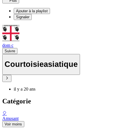
Plus
Ajouter à la playlist
Signaler
dom c
Suivre
Courtoisieasiatique
il y a 20 ans
Catégorie
🎈
Amusant
Voir moins