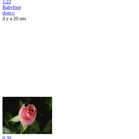
1:22
Babyfoot
dom c
il y a 20 ans
0:30