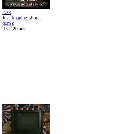
2:38
Just_imagine_short_
dom c
il y a 20 ans