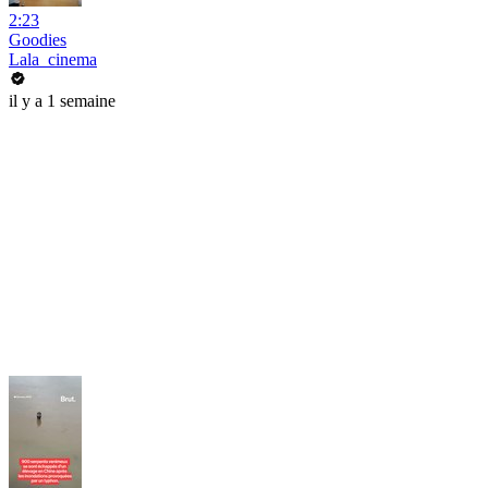
2:23
Goodies
Lala_cinema
il y a 1 semaine