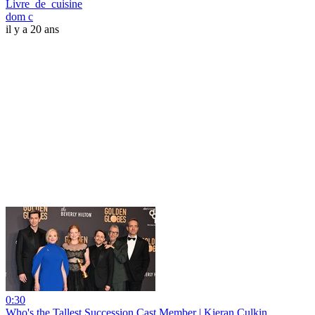
Livre_de_cuisine
dom c
il y a 20 ans
0:30
Who's the Tallest Succession Cast Member | Kieran Culkin,