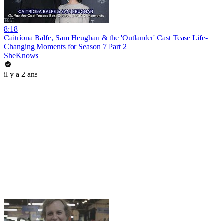
8:18
Caitríona Balfe, Sam Heughan & the 'Outlander' Cast Tease Life-
Changing Moments for Season 7 Part 2
SheKnows
il y a 2 ans