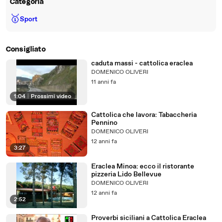
Categoria
🥇
Sport
Consigliato
caduta massi - cattolica eraclea
DOMENICO OLIVERI
11 anni fa
1:04
|
Prossimi video
Cattolica che lavora: Tabaccheria
Pennino
DOMENICO OLIVERI
12 anni fa
3:27
Eraclea Minoa: ecco il ristorante
pizzeria Lido Bellevue
DOMENICO OLIVERI
12 anni fa
2:52
Proverbi siciliani a Cattolica Eraclea