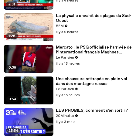
il y a 4 heures
2:31
La physalie envahit des plages du Sud-
Ouest
BFM
il y a 5 heures
1:26
Mercato : le PSG officialise l’arrivée de
l’international français Maghnes
Akliouche
Le Parisien
il y a 15 heures
0:35
Une chaussure rattrapée en plein vol
dans des montagne russes
Le Parisien
il y a 16 heures
0:54
LES PHOBIES, comment s'en sortir ?
20Minutes
il y a 3 mois
25:54