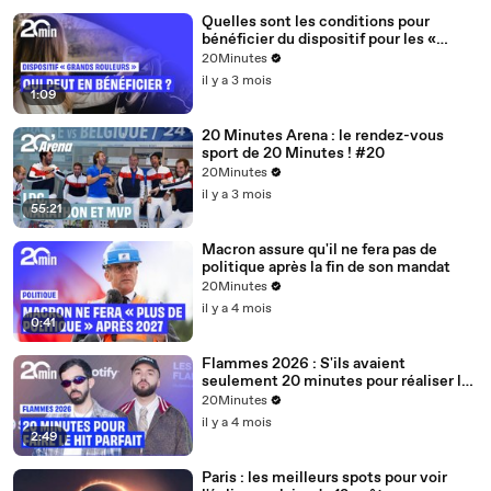
Quelles sont les conditions pour
bénéficier du dispositif pour les «
grands rouleurs » ?
20Minutes
il y a 3 mois
1:09
20 Minutes Arena : le rendez-vous
sport de 20 Minutes ! #20
20Minutes
il y a 3 mois
55:21
Macron assure qu'il ne fera pas de
politique après la fin de son mandat
20Minutes
il y a 4 mois
0:41
Flammes 2026 : S'ils avaient
seulement 20 minutes pour réaliser le
hit parfait, quelle serait la recette ?
20Minutes
il y a 4 mois
2:49
Paris : les meilleurs spots pour voir