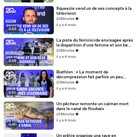
Squeezie vend un de ses concepts à la
télévision
20Minutes
il y a 4 mois
0:56
La piste du féminicide envisagée après
la disparition d’une femme et son bébé
de 15 mois près de Nantes
20Minutes
il y a 4 mois
0:58
Biathlon : « Le moment de
décompression fait parfois un peu
peur »... Julia Simon et l'après saison
20Minutes
olympique
il y a 4 mois
5:10
Un pêcheur remonte un caïman mort
dans le canal de Roubaix
20Minutes
il y a 4 mois
0:40
Un prêtre organise une rave en