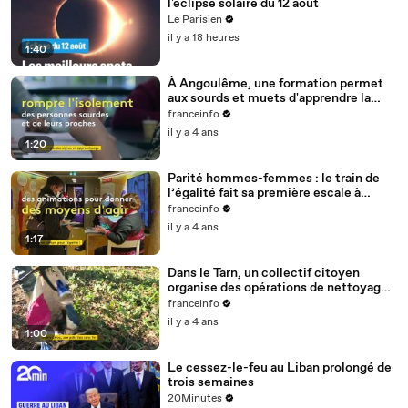
l'éclipse solaire du 12 août
Le Parisien
il y a 18 heures
1:40
À Angoulême, une formation permet
aux sourds et muets d'apprendre la
langue des signes
franceinfo
il y a 4 ans
1:20
Parité hommes-femmes : le train de
l’égalité fait sa première escale à
Nantes
franceinfo
il y a 4 ans
1:17
Dans le Tarn, un collectif citoyen
organise des opérations de nettoyage
de la rivière Cérou
franceinfo
il y a 4 ans
1:00
Le cessez-le-feu au Liban prolongé de
trois semaines
20Minutes