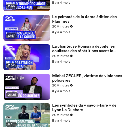
il y a 4 mois
0:55
Le palmarès de la 4eme édition des
Flammes
20Minutes
il y a 4 mois
0:47
La chanteuse Ronisia a dévoilé les
coulisses des répétitions avant la
quatrième édition des Flammes
20Minutes
il y a 4 mois
2:52
Michel ZECLER, victime de violences
policières
20Minutes
il y a 4 mois
21:35
Les symboles du « savoir-faire » de
Lyon La Duchère
20Minutes
il y a 4 mois
6:18