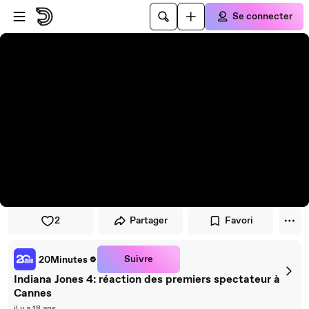
Passer au player
Passer au contenu principal
Se connecter
2
Partager
Favori
Suivre
20Minutes
Indiana Jones 4: réaction des premiers spectateur à
Cannes