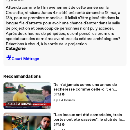
il y a 18 ans
Attendu comme le film évènement de cette année sur la
Croisette, «Indiana Jones 4» a été présenté dimanche 18 mai, à
13h, pour sa première mondiale. Il fallait s'être glissé tôt dans la
longue file d'attente pour avoir une chance d'entrer dans la salle
de projection et beaucoup de personnes n'ont pu y accéder.
Après deux heures de péripéties, qu'ont pensé les premiers
spectateurs des dernières aventures du célèbre archéologues?
Réactions à chaud, à la sortie de la projection.
Catégorie
🎥
Court Métrage
Recommandations
"Je n'ai jamais connu une année de
sécheresse comme celle-ci": en
Charente-Maritime, à cause de la
BFM
sécheresse, l'herbe de cette prairie
il y a 4 heures
n'est plus comestible pour les vaches
1:40
|
À suivre
depuis le 1er juin
"Les locaux ont été cambriolés, trois
portes ont été cassées": le club de foot
de Champfleur victime d'un
BFM
cambriolage