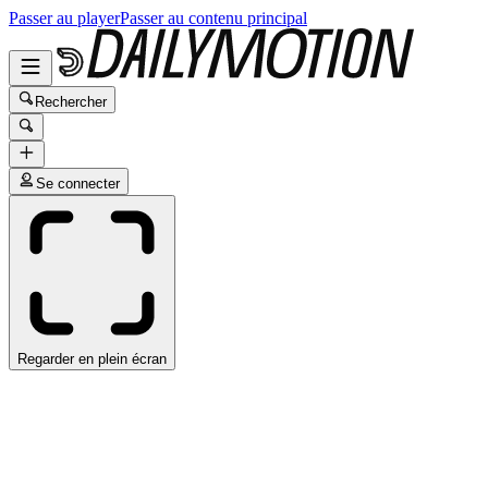
Passer au player
Passer au contenu principal
Rechercher
Se connecter
Regarder en plein écran