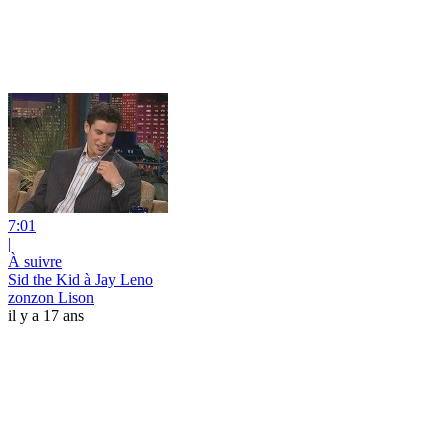
7:01
|
À suivre
Sid the Kid à Jay Leno
zonzon Lison
il y a 17 ans