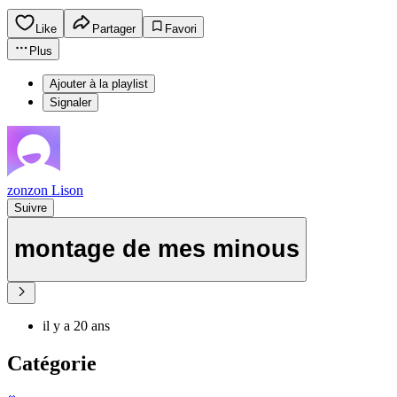
Like
Partager
Favori
Plus
Ajouter à la playlist
Signaler
zonzon Lison
Suivre
montage de mes minous
il y a 20 ans
Catégorie