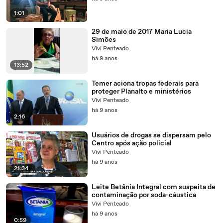
1:01
29 de maio de 2017 Maria Lucia
Simões
Vivi Penteado
há 9 anos
13:52
Temer aciona tropas federais para
proteger Planalto e ministérios
Vivi Penteado
há 9 anos
2:16
Usuários de drogas se dispersam pelo
Centro após ação policial
Vivi Penteado
há 9 anos
21:34
Leite Betânia Integral com suspeita de
contaminação por soda-cáustica
Vivi Penteado
há 9 anos
0:59