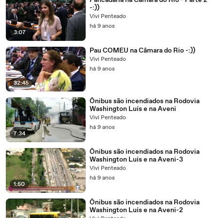
Pancadaria na Câmara do Rio - Parte 2
-:))
Vivi Penteado
há 9 anos
3:07
Pau COMEU na Câmara do Rio -:))
Vivi Penteado
há 9 anos
32:45
Ônibus são incendiados na Rodovia
Washington Luís e na Aveni
Vivi Penteado
há 9 anos
7:34
Ônibus são incendiados na Rodovia
Washington Luís e na Aveni-3
Vivi Penteado
há 9 anos
1:50
Ônibus são incendiados na Rodovia
Washington Luís e na Aveni-2