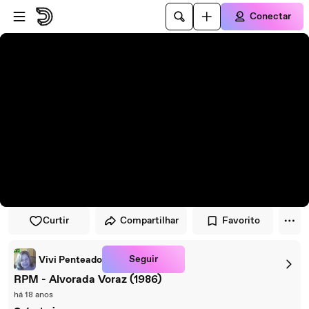
Pular para o player
Ir para o conteúdo principal
Conectar
Curtir
Compartilhar
Favorito
Seguir
Vivi Penteado
RPM - Alvorada Voraz (1986)
há 18 anos