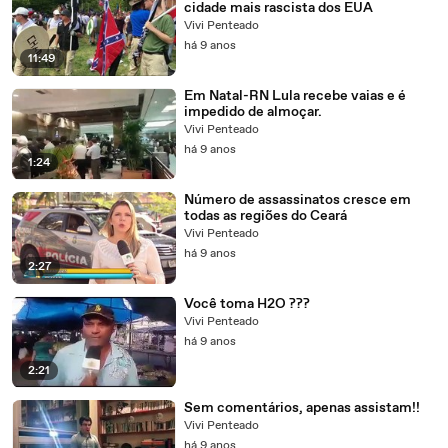
cidade mais rascista dos EUA
Vivi Penteado
há 9 anos
11:49
Em Natal-RN Lula recebe vaias e é
impedido de almoçar.
Vivi Penteado
há 9 anos
1:24
Número de assassinatos cresce em
todas as regiões do Ceará
Vivi Penteado
há 9 anos
2:27
Você toma H2O ???
Vivi Penteado
há 9 anos
2:21
Sem comentários, apenas assistam!!
Vivi Penteado
há 9 anos