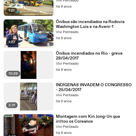
Vivi Penteado
há 9 anos
1:21
Ônibus são incendiados na Rodovia
Washington Luís e na Aveni-1
Vivi Penteado
há 9 anos
1:22
Ônibus incendiados no Rio - greve
28/04/2017
Vivi Penteado
há 9 anos
10:29
INDÍGENAS INVADEM O CONGRESSO
- 25/04/2017
Vivi Penteado
há 9 anos
2:31
Montagem com Kin Jong-Un que
irritou os Coreanos
Vivi Penteado
há 9 anos