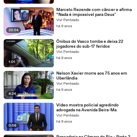
Marcelo Rezende com câncer e afirma
“Nada é impossível para Deus"
Vivi Penteado
há 9 anos
20:54
Ônibus do Vasco tomba e deixa 22
jogadores do sub-17 feridos
Vivi Penteado
há 9 anos
1:01
Nelson Xavier morre aos 75 anos em
Uberlândia
Vivi Penteado
há 9 anos
4:24
Vídeo mostra policial agredindo
advogada na Avenida Beira-Ma
Vivi Penteado
há 9 anos
0:58