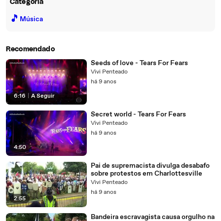
Categoria
🎵
Música
Recomendado
Seeds of love - Tears For Fears
Vivi Penteado
há 9 anos
6:16
|
A Seguir
Secret world - Tears For Fears
Vivi Penteado
há 9 anos
4:50
Pai de supremacista divulga desabafo
sobre protestos em Charlottesville
Vivi Penteado
há 9 anos
2:55
Bandeira escravagista causa orgulho na