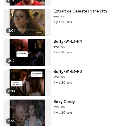
0:11
Extrait de Celeste in the city
evalilou
il y a 20 ans
3:01
Buffy-S1-E1-P4
evalilou
il y a 20 ans
2:12
Buffy-S1-E1-P3
evalilou
il y a 20 ans
2:44
Sexy Cordy
evalilou
il y a 20 ans
2:51