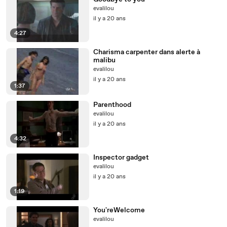
evalilou
il y a 20 ans
4:27
Charisma carpenter dans alerte à
malibu
evalilou
il y a 20 ans
1:37
Parenthood
evalilou
il y a 20 ans
4:32
Inspector gadget
evalilou
il y a 20 ans
1:19
You'reWelcome
evalilou