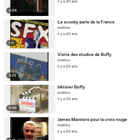
il y a 20 ans
3:04
Le scooby parle de la France
evalilou
il y a 20 ans
1:11
Visite des studios de Buffy
evalilou
il y a 20 ans
3:22
bêtisier Buffy
evalilou
il y a 20 ans
0:56
James Marsters pour la croix rouge
evalilou
il y a 20 ans