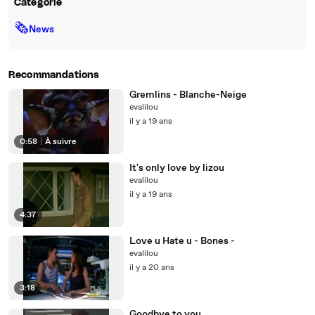
Catégorie
🗞
News
Recommandations
Gremlins - Blanche-Neige
evalilou
il y a 19 ans
0:58
|
À suivre
It's only love by lizou
evalilou
il y a 19 ans
4:37
Love u Hate u - Bones -
evalilou
il y a 20 ans
3:18
Goodbye to you