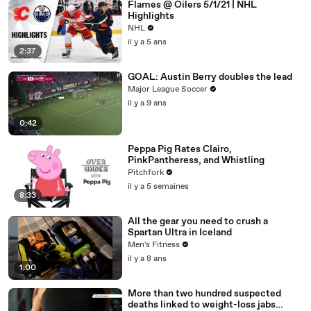
Flames @ Oilers 5/1/21 | NHL
Highlights
NHL
il y a 5 ans
2:37
GOAL: Austin Berry doubles the lead
Major League Soccer
il y a 9 ans
0:42
Peppa Pig Rates Clairo,
PinkPantheress, and Whistling
Pitchfork
il y a 5 semaines
8:33
All the gear you need to crush a
Spartan Ultra in Iceland
Men's Fitness
il y a 8 ans
1:00
More than two hundred suspected
deaths linked to weight-loss jabs