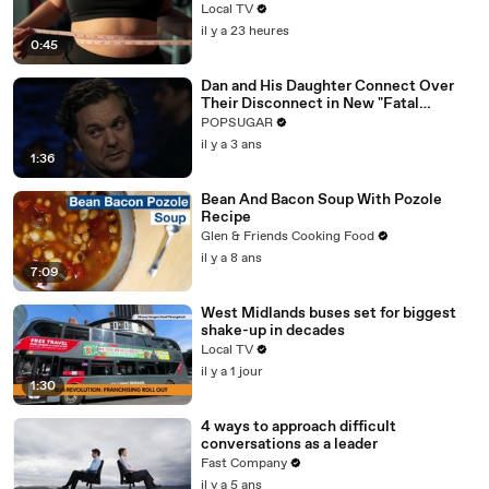
reported to regulator
Local TV
il y a 23 heures
0:45
Dan and His Daughter Connect Over
Their Disconnect in New "Fatal
Attraction" Exclusive Clip
POPSUGAR
il y a 3 ans
1:36
Bean And Bacon Soup With Pozole
Recipe
Glen & Friends Cooking Food
il y a 8 ans
7:09
West Midlands buses set for biggest
shake-up in decades
Local TV
il y a 1 jour
1:30
4 ways to approach difficult
conversations as a leader
Fast Company
il y a 5 ans