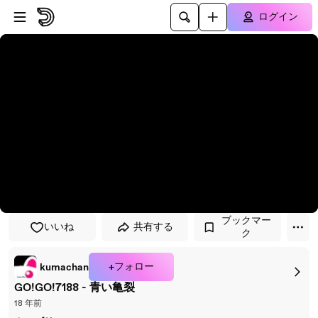
プレイヤーにスキップ
メインコンテンツにスキップ
ログイン
ブックマー
いいね
共有する
ク
+フォロー
kumachan
GO!GO!7188 - 青い亀裂
18 年前