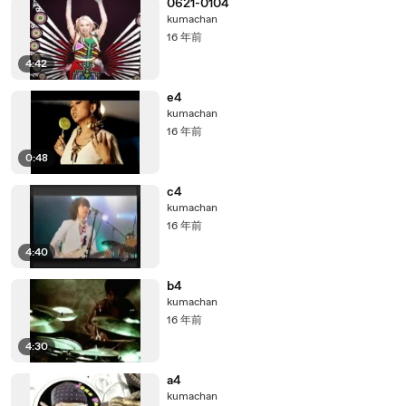
0621-0104
kumachan
16 年前
4:42
e4
kumachan
16 年前
0:48
c4
kumachan
16 年前
4:40
b4
kumachan
16 年前
4:30
a4
kumachan