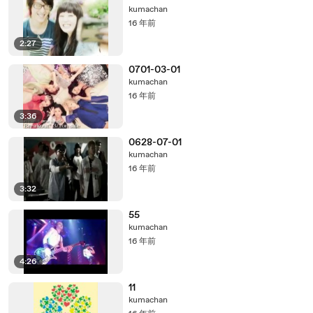
kumachan
16 年前
2:27
0701-03-01
kumachan
16 年前
3:36
0628-07-01
kumachan
16 年前
3:32
55
kumachan
16 年前
4:26
11
kumachan