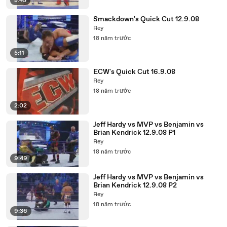
5:45
Smackdown's Quick Cut 12.9.08
Rey
18 năm trước
5:11
ECW's Quick Cut 16.9.08
Rey
18 năm trước
2:02
Jeff Hardy vs MVP vs Benjamin vs
Brian Kendrick 12.9.08 P1
Rey
18 năm trước
9:49
Jeff Hardy vs MVP vs Benjamin vs
Brian Kendrick 12.9.08 P2
Rey
18 năm trước
9:36