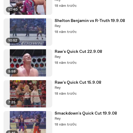
Rey
18 năm trước
10:40
Shelton Benjamin vs R-Truth 19.9.08
Rey
18 năm trước
10:52
Raw's Quick Cut 22.9.08
Rey
18 năm trước
5:59
Raw's Quick Cut 15.9.08
Rey
18 năm trước
7:25
Smackdown's Quick Cut 19.9.08
Rey
18 năm trước